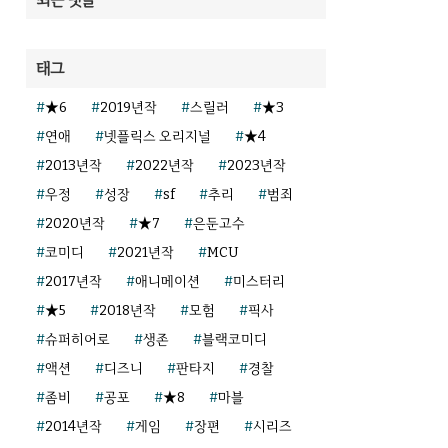
태그
★6
2019년작
스릴러
★3
연애
넷플릭스 오리지널
★4
2013년작
2022년작
2023년작
우정
성장
sf
추리
범죄
2020년작
★7
은둔고수
코미디
2021년작
MCU
2017년작
애니메이션
미스터리
★5
2018년작
모험
픽사
슈퍼히어로
생존
블랙코미디
액션
디즈니
판타지
경찰
좀비
공포
★8
마블
2014년작
게임
장편
시리즈