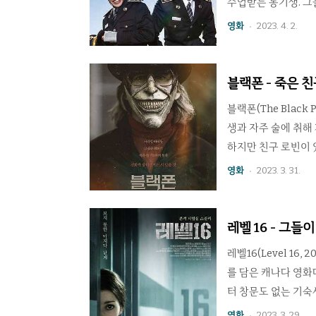
수업받는 동기생. 그
출을 나간다. 작정하
영화
2023. 4. 2.
되는 장면을 목격한다
평점 ★★★★★★ 6
의 매력은 바로 두사
블랙폰 - 죽은 
넘치는 소망부터 사건
블랙폰(The Blac
생과 자주 술에 취해
하지만 친구 로빈이 
건이 벌어지고 있었고
영화
2023. 3. 31.
전화기가 있었다. 이
화가 더 반갑다 이 
할을 하는 장치다. 
레벨 16 - 그들
나갈 수 있는 힌트를 
레벨16(Level 1
를 담은 캐나다 영화
터 창문도 없는 기숙
러 반으로 나뉘어 있
영화
2023. 3. 29.