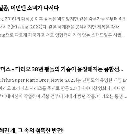
 분위기를 살리는데 주력하고 특히 팬 서비스를 풍족하게 준비했다. 여
 실종, 이번엔 소녀가 나서다
 코슨의 적극적인 참여와 지난 9년 동안 프레..
ing, 2018)의 대성공 이후 감독은 바뀌었지만 같은 각본가들로부터 4년
치 2(Missing, 2022)다. 같은 세계관을 공유하지만 제목은 각각
issing으로 다르게 가져가고 서로 영향력이 거의 없는 스탠드얼론 시퀄에
내에서는 서치, 서치 2로 이름이 바뀌어 시리즈 물임을 강력하게 어필했
 1편과 다르게 2편에서는 딸이 엄마를 찾는 이야기가 되었다. 어릴 적 아
여행을 떠난 엄마 그레이스가 귀국하는 날 공항에서 기다리지만 오지 않
녀는 경찰이나 FBI의 수사 결과를 기다리는 것과는 별개로 스스로도 엄마
더스 - 마리오 38년 팬들의 가슴이 웅장해지는 종합선물
치 2는 컴퓨터를 쓰는 1인칭 시점에..
e Super Mario Bros. Movie, 2023)는 닌텐도의 유명한 게임 IP
마리오 브라더스 시리즈를 주제로 만든 3D 애니메이션 영화다. 미니언
미네이션이 작업하여 개봉 전부터 기대가 컸던 작품. 마리오는 동생 루
 사업을 시작했지만 아직 성공하지는 못한 상태로 주변에서도 무시당하
이상한 배수관에 빨려들어간 루이지를 찾아 함께 들어간 마리오는 버섯
이지를 구해내기 위해 피치 공주와 함께 마리오는 모험을 떠난다. 이 작
 후 지금까지 활약 중인 닌텐도의 미키 마우스라 불릴 정도로 중요한 게임
해진 개, 그 속의 섬뜩한 반전!