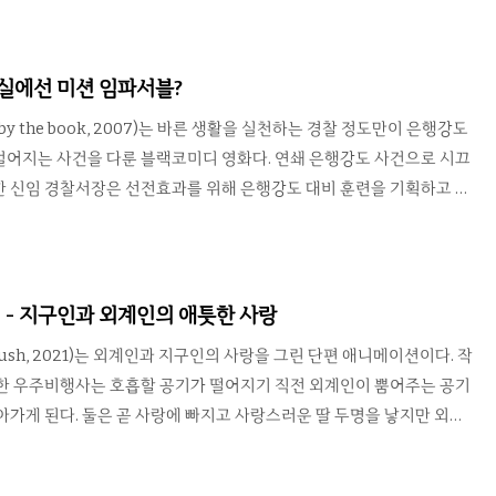
 함께 언젠가는 상류 사회로 입양될 것이라고 가르친다. 어느덧 레벨
그동안 느껴왔던 베스탈리스에 대한 의문을 풀기 위해 친구와 함께 조심
. 이리워치 평점 ★★★★★★ 6/10 소녀들을 둘러싼 미스터리와 스
현실에선 미션 임파서블?
. 베스탈리스의 정체는 권력을 쥔 부유층이 소녀를 모종의 쓰임새로..
by the book, 2007)는 바른 생활을 실천하는 경찰 정도만이 은행강도
벌어지는 사건을 다룬 블랙코미디 영화다. 연쇄 은행강도 사건으로 시끄
한 신임 경찰서장은 선전효과를 위해 은행강도 대비 훈련을 기획하고 강
경에게 맡긴다. 서장 부임 첫날 자신에게 곧이곧대로 교통위반딱지를 뗀
 결정이었다. 서장은 그저 범인이 제압당하고 체포되는 역할로 생각했지
할 역시 철저하게 준비한다. 그리고 훈련이 시작하자 상황은 서장의 예
행된다. 제목에서 암시하듯 영화는 바르게 사는게 사실상 불가능한 현실
 - 지구인과 외계인의 애틋한 사랑
만이 무슨 일을 당하고 무슨 일을 할 수 있는지 보여준다. 코미디..
ush, 2021)는 외계인과 지구인의 사랑을 그린 단편 애니메이션이다. 작
락한 우주비행사는 호흡할 공기가 떨어지기 직전 외계인이 뿜어주는 공기
아가게 된다. 둘은 곧 사랑에 빠지고 사랑스러운 딸 두명을 낳지만 외계
는 이유로 몸이 약해지고 죽음을 맞이한다. 다시 숨쉴 수 없게 된 남자는
. 이 작품 속에서 우주비행사와 외계인은 비록 종족이 달라도 서로 지