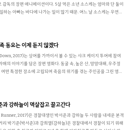
 감독의 장편 애니메이션이다. 5살 먹은 소년 소스케는 엄마와 단 둘이
 일하는 아빠는 바다에 나가는 일이 많기 때문. 어느 날 소스케는 우연히
 구해주고 포뇨라는 이름을 붙인다. 그런데 포뇨는 보통 물고기가 아니
주에서 모티브를 딴 이 작품은 두 커플의 나이를 어린이집 수준으로 낮
의 원작을 그대로 결말까지 일직선으로 따라간다. 그 나이에 장래를 약
당한 일이냐를 제쳐두고 보면 지브리의 아름다운 그림체와 유려한 음악
가족 동요는 이제 듣지 않겠다
마음을 사로잡는다. 오래된 인어공주와는 달리 이 작..
s Down, 2017)는 상어를 가까이서 볼 수 있는 샤크 케이지 투어에 참여
매의 이야기를 담은 장편 영화다. 동굴 속, 높은 산, 망망대해, 우주정
 등 어떤 특정한 장소에 고립되어 죽음의 위기를 겪는 주인공을 그린 영화
 하지만 이 작품은 드넓은 바다 속에 있음에도 불구하고 주인공들은 갇혀
. 샤크 케이지의 모양에 걸맞게 식인 상어로부터 그들을 보호하는 동시
 죽음을 맞이할 수도 있는 감옥인 셈이다. 이야기의 흐름은 상어 영화의
)보다는 동굴을 배경으로 한 영화 디센트(2005)와 비슷하지만 연출 솜씨
서준과 강하늘이 멱살잡고 끌고간다
인지라 조금 더 밀도가 있었으면 하는 바람이 ..
t Runner, 2017)은 경찰대생인 박서준과 강하늘 두 사람을 내세운 본격
거리 박기준(박서준)과 강희열(강하늘)은 경찰대에서 경찰이 되기 위해