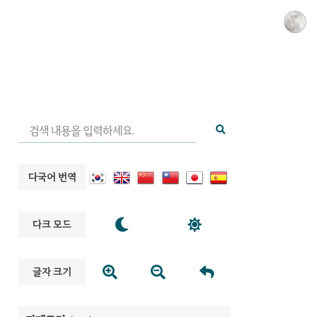
다국어 번역


다크 모드



글자 크기