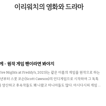
이리워치의 영화와 드라마
 - 원작 게임 팬이라면 봐야지
e Nights at Freddy's, 2023)는 같은 이름의 게임을 원작으로 하는
4년부터 스콧 코슨(Scott Cawson)의 인디게임으로 시작하여 그 독특
 양산하고 후속작들도 꽤 나왔고 마니아들도 많다. 아시다시피 게임 원
 쉽지 않다. 게임과 영화는 그 미디어의 특성이 비슷한 듯 하면서도 많
색 과정에서 조금만 잘못 가도 원작 팬들에게까지도 외면받기 때문. 다
 나쁘지 않았다. 이야기의 완벽성은 어느 정도 포기한 대신, 원작 팬들