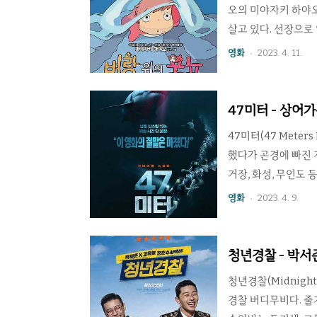
오의 미야자키 하야오
살고 있다. 선장으로
사람을 닮은 물고기를
영화
2023. 4. 11.
었다! 대놓고 인어공
췄다는 것 빼고는 거
속한다는게 과연 합
47미터 - 상어
은 여전히 관객들의 
47미터(47 Meter
했다가 곤경에 빠진 자
거장, 화성, 무인도
는 매우 많이 있다.
영화
2023. 4. 9.
있는 상황을 설정한다
에 그 밖으로 나가면
대명사 죠스(1975
청년경찰 - 박
는 다소 떨어지는 편
청년경찰(Midnigh
경찰 버디무비다. 줄