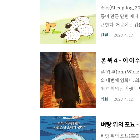
캐릭터인 마리오의 영
쉽독(Sheepdog,
등이 만든 단편 애니
근한다. 처음에는 겁
지내려는 개에게 조금
단편
2023. 4. 17.
고 있었다. 짧은 상
전으로 강한 충격을 
직전까지 개와 양들의
존 윅 4 - 이 
객이 다시 돌려보면 
존 윅 4(John Wi
의 네번째 영화다. 
최고 회의는 빈센트 
윅 주변의 인물들을 
영화
2023. 4. 12.
하자 존 윅은 최후의 
도라면 대부분 시리즈
이번에도 정말 악당들
벼랑 위의 포뇨 
리되는 결말인데, 그
벼랑 위의 포뇨(崖の上のポ