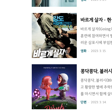
등 보수적인 가치관과
16이 된 비비안은 
스럽게 행동에 나선다
바르게 살자 - 
릴러 좋아한다면 추천
바르게 살자(Going 
훈련에 참여하면서 
러운 삼포시에 부임
도 역할을 정도만 순
영화
2023. 3. 15.
데 대한 보복 차원의
만 정도만은 강도 역
상과는 영 다르게 진
콩닥콩닥, 블러시
에서 바르게 사는 정도
콩닥콩닥, 블러시(Bl
고 황량한 별에 추
를 마시면서 함께 살
인 아내는 알 수 없
단편
2023. 3. 14.
죽음의 위기에 처한다