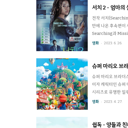
을 사로잡았던 독특한
서치 2 - 엄마의
기에는 원작자인 스콧
전작 서치(Search
만에 나온 후속편이 서
Searching과 M
해당한다. 하지만 국
영화
2023. 6. 26.
다. 아빠가 딸을 찾는
빠를 여읜 준은 해외
는다. 걱정이 된 그
슈퍼 마리오 브라
를 찾기 시작한다. 서
세트
슈퍼 마리오 브라더스(Th
이자 캐릭터인 슈퍼 
시리즈로 유명한 일루
이지와 함께 배관공
영화
2023. 4. 27.
고 있었다. 우연히 
나라에 도착한다. 루
품은 1985년 등장
쉽독 - 양들과 친