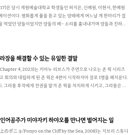
화라는 측면에서 매우 충실하게 만들어졌다. 우리가 ..
 2017)은 당시 계원예술대학교 학생들인 허지은, 신예원, 이현서, 한예원
메이션이다. 평화롭게 풀을 뜯고 있는 양떼에게 어느날 개 한마리가 접
을 먹었던 양들이었지만 양들의 메~ 소리를 흉내내가며 양들과 친하게
씩 마음을 열게 되는 양들. 그러나 여기에는 어마어마한 반전이 기다리
영시간이 무기이자 약점이기도 한 단편의 장르 특성상 마지막 순간의 반
주면서 관객을 사로잡는 종류가 있다. 이 작품도 그쪽. 처음부터 끝나기
 우정쌓기로 보이도록 이야기를 끌고 가고 있지만 결말을 보고 놀란 관
아수라장을 해결할 수 있는 유일한 결말
4명의 제작진은 양의 숫자같이 반전을 위한 떡밥을 하나씩 뿌려두고..
ck: Chapter 4, 2023)는 키아누 리브스가 주연으로 나오는 존 윅 시리즈
최고 회의와 대립하게 된 존 윅은 4편이 시작하자마 장로 1명을 해치운다.
드 그라몽 후작에게 전권을 맡겨 존 윅을 처치하게 시키고, 그라몽은 존
이용하여 그를 압박해 나간다. 그나마 남아있던 친구들도 희생되기 시작
수단에 도전하기로 한다. ....하지만 누가 신경쓰겠는가. 존 윅 4를 볼 정
의 팬일 것이니 정교한 스토리 같은 건 기대하지 않을 것이다. 존 윅은
을 많이 죽이고 또 죽이고 또 죽인다. 존 윅 또한 마지막에 죽은 걸로 처
- 인어공주가 미야자키 하야오를 만나면 벌어지는 일
러지 않으면 또 죽일테니 어쩔..
ニョ/Ponyo on the Cliff by the Sea, 2008)는 지브리 스튜디