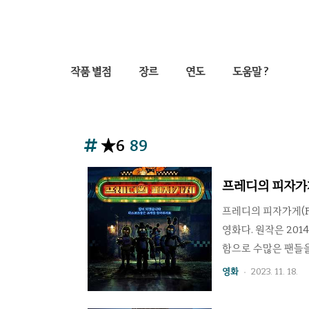
작품 별점
장르
연도
도움말 ?
★6
89
프레디의 피자가게
프레디의 피자가게(Fiv
영화다. 원작은 201
함으로 수많은 팬들을
작 영화는 성공하기가
영화
2023. 11. 18.
이 다르기 때문에 각
행히도 영화의 느낌은