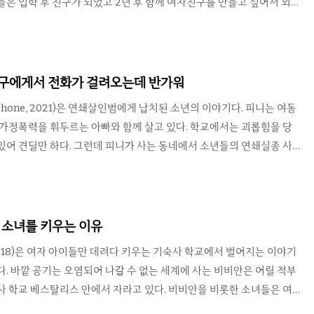
들은 입학 후 친구가 되었고 2년 후 함께 여자친구를 만들고 싶어서 외
고 간 클럽에서 허탕치고 나온 그들은 우연히 한 여성이 봉고차에 납치
. 그리고 아직 경찰도 아닌 그들의 기나긴 추적이 시작된다. 이리워치
/10 박서준과 강하늘이 평범한 영화에 생명을 불어넣다 리뷰 이 작품
람의 주연인 박서준과 강하늘이다. 예쁜 애인이 생기길 바라는 호르몬
친구에게서 전화가 걸려오는데 반가워
 발생 후 경찰로서 자각하고 행동하는 진지한 모습까지 20대..
k Phone, 2021)은 연쇄살인범에게 납치된 소년의 이야기다. 피니는 여동
 가정폭력을 휘두르는 아빠와 함께 살고 있다. 학교에서는 괴롭힘을 당
있어 견딜만 하다. 그런데 피니가 사는 동네에서 소년들의 연쇄실종 사
 로빈에 이어 피니마저 납치되고 마는데, 그가 갇힌 방에는 검정 색의
리워치 평점 ★★★★★★ 6/10 살아있는 살인범보다 죽은 친구의 전
작품의 제목에서 눈치챌 수 있듯이 까만 전화기 블랙폰은 매우 중요한 역
그 전화는 아무 곳에도 연결되어 있지 않지만 피니에게 전화를 걸어 빠져
이 소녀를 키우는 이유
준다. 전화를 거는 존재는 전에 납치되어 희생당한 소년들의 ..
6, 2018)은 여자 아이들만 데려다 키우는 기숙사 학교에서 벌어지는 이야기
다. 바깥 공기는 오염되어 나갈 수 없는 세계에 사는 비비안은 어릴 적부
사 학교 베스탈리스 안에서 자라고 있다. 비비안을 비롯한 소녀들은 여
으며 시간에 따라 레벨이 올라간다. 학교에서는 그들에게 순종과 청결