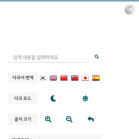
다국어 번역


다크 모드



글자 크기