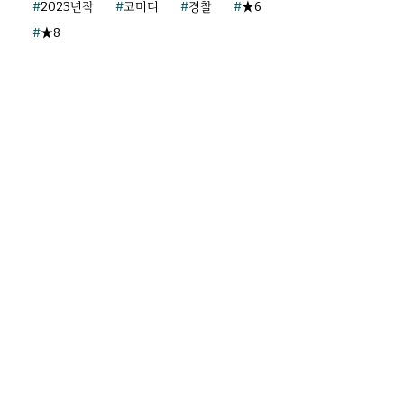
2023년작
코미디
경찰
★6
★8