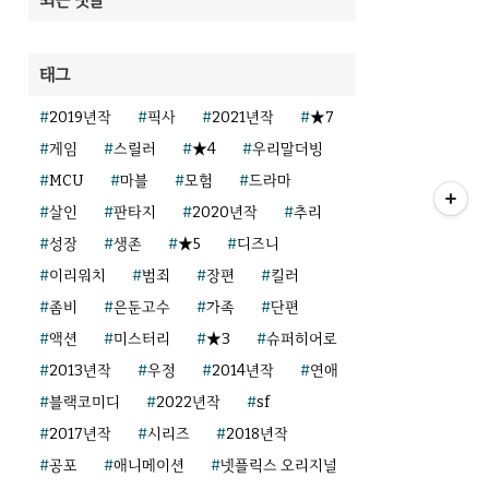
태그
2019년작
픽사
2021년작
★7
게임
스릴러
★4
우리말더빙
MCU
마블
모험
드라마
살인
판타지
2020년작
추리
성장
생존
★5
디즈니
이리워치
범죄
장편
킬러
좀비
은둔고수
가족
단편
액션
미스터리
★3
슈퍼히어로
2013년작
우정
2014년작
연애
블랙코미디
2022년작
sf
2017년작
시리즈
2018년작
공포
애니메이션
넷플릭스 오리지널