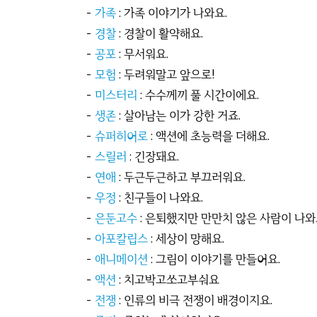
-
가족
: 가족 이야기가 나와요.
-
경찰
: 경찰이 활약해요.
-
공포
: 무서워요.
-
모험
: 두려워말고 앞으로!
-
미스터리
: 수수께끼 풀 시간이에요.
-
생존
: 살아남는 이가 강한 거죠.
-
슈퍼히어로
: 액션에 초능력을 더해요.
-
스릴러
: 긴장돼요.
-
연애
: 두근두근하고 부끄러워요.
-
우정
: 친구들이 나와요.
-
은둔고수
: 은퇴했지만 만만치 않은 사람이 나와
-
아포칼립스
: 세상이 망해요.
-
애니메이션
: 그림이 이야기를 만들어요.
-
액션
: 치고박고쏘고부숴요
-
전쟁
: 인류의 비극 전쟁이 배경이지요.