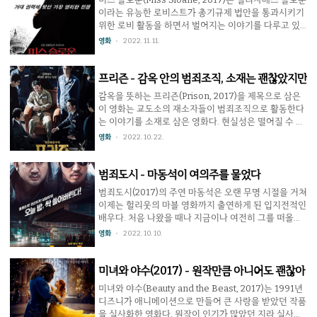
밀하게 검토, 아드리안을 범죄 혐의에서 빠져나올 수 있
이라는 유능한 로비스트가 총기규제 법안을 통과시키기
게 하기 위해 그의 이야기에 드러나는 오류를 지적한다.
위한 로비 활동을 하면서 벌어지는 이야기를 다루고 있
그리고 새로운 진실이 드러난다. 아드리안과 비르히니아
다. 원래 콜-크래비츠라는 유명한 로비 전문업체에 다니
영화
2022. 11. 11.
대화에 따라 과거 기억이 조금씩 바뀌어 재현되다가 결
던 슬로운은 총기 구입시 신원 확인을 강화하는 히튼-해
국 진상에 도달하는 과정은 나름의 재미를 준다. 문제는
리스 법안을 통과시키려는 피터슨-와이엇 사의 이직 제
중..
의를 받는다. 이길 확률이 희박함에도 불구하고 그녀는
프리즌 - 감옥 안의 범죄조직, 소재는 괜찮았지만
바로 자리를 옮겨 전력을 다해 로비를 시작한다. 법안 통
감옥을 뜻하는 프리즌(Prison, 2017)을 제목으로 삼은
과를 저지하는 측에 비해 모든 것이 부족한 입장에도 불
이 영화는 교도소의 재소자들이 범죄조직으로 활동한다
구하고 슬로운은 냉정하고 철저하게 가진 모든 수단을
는 이야기를 소재로 삼은 영화다. 현실성은 떨어질 수 있
다 활용하여 법안을 통과할 수 있는 의원 수를 확보하기
어도 나름 독특한 영화가 될 수 있었지만 아쉽게도 결과
영화
2022. 10. 22.
직전까지 가지만 불의의 사건이 터져 무너지고 만다. 하
물은 그렇지 않았다. 감옥 속에 사는 범죄조직 보스 정익
지만 그녀에게는 한가지 남은 방법이 더 있었다. 제시카
호로 나오는 한석규는 나름의 무게를 잡아주지만 각본과
차스테..
연출이 많이 부족하다. 우선 이 영화를 끌고가는 정익호
범죄도시 - 마동석이 여의주를 물었다
는 단순한 악당으로 표현되어 있는데 그는 극 중 내내 이
범죄도시(2017)의 주연 마동석은 오랜 무명 시절을 거쳐
렇게 잔인하게 상대를 해치우니 내가 얼마나 나쁜지 알
이제는 헐리웃의 마블 영화까지 출연하게 된 입지전적인
겠지? 라고 온 몸으로 말하느라 바쁘다. 그거 말고는 할
배우다. 처음 나왔을 때나 지금이나 여전히 그를 떠올리
말도 없는 것 같고. 이런 캐릭터로 극을 끌고 가니 이야기
면 근육 넘치는 몸이 생각날 정도로 액션형 배우를 주로
영화
2022. 10. 10.
는 쉽게 지루해진다. 교도소인지라 꽤 많은 사람들이 등
맡았고 지금도 마찬가지다. 그 잠재력이 한껏 터진 영화
장하니 이 약점을 보완할 만 하지만 그들에 대한 사려..
가 바로 오늘 소개하는 작품 범죄도시다. 이 영화에서 범
죄도시란 서울, 특히 조선족 범죄조직이 활동하는 구로
미녀와 야수(2017) - 원작만큼 아니어도 괜찮아
구 가리봉동(지금은 가산동)을 뜻한다. 마동석이 연기하
미녀와 야수(Beauty and the Beast, 2017)는 1991년
는 마석도는 이 지역을 담당하는 서울 금천경찰서 강력1
디즈니가 애니메이션으로 만들어 큰 사랑을 받았던 작품
반 소속의 형사로 타고난 괴력으로 범죄자들을 때려잡지
을 실사화한 영화다. 원작이 인기가 많았던 지라 실사화