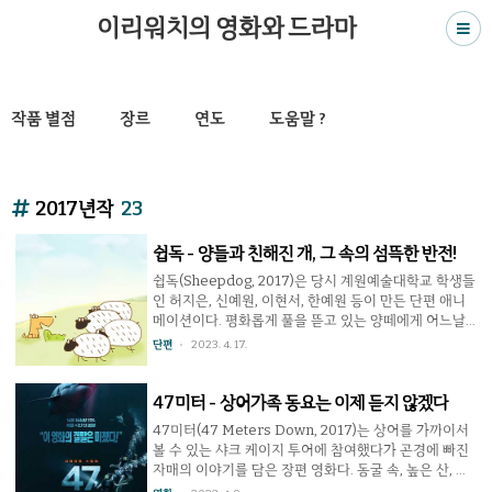
이리워치의 영화와 드라마
작품 별점
장르
연도
도움말 ?
2017년작
23
쉽독 - 양들과 친해진 개, 그 속의 섬뜩한 반전!
쉽독(Sheepdog, 2017)은 당시 계원예술대학교 학생들
인 허지은, 신예원, 이현서, 한예원 등이 만든 단편 애니
메이션이다. 평화롭게 풀을 뜯고 있는 양떼에게 어느날
개 한마리가 접근한다. 처음에는 겁을 먹었던 양들이었
단편
2023. 4. 17.
지만 양들의 메~ 소리를 흉내내가며 양들과 친하게 지내
려는 개에게 조금씩 마음을 열게 되는 양들. 그러나 여기
에는 어마어마한 반전이 기다리고 있었다. 짧은 상영시
47미터 - 상어가족 동요는 이제 듣지 않겠다
간이 무기이자 약점이기도 한 단편의 장르 특성상 마지
47미터(47 Meters Down, 2017)는 상어를 가까이서
막 순간의 반전으로 강한 충격을 주면서 관객을 사로잡
볼 수 있는 샤크 케이지 투어에 참여했다가 곤경에 빠진
는 종류가 있다. 이 작품도 그쪽. 처음부터 끝나기 직전까
자매의 이야기를 담은 장편 영화다. 동굴 속, 높은 산, 망
지 개와 양들의 우정쌓기로 보이도록 이야기를 끌고 가
망대해, 우주정거장, 화성, 무인도 등 어떤 특정한 장소에