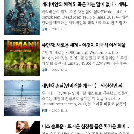
고 만다. 실연의 상처가 컸던 그는 무기력한 삶을 살게 되
캐리비안의 해적 5: 죽은 자는 말이 없다 - 캐릭
는데, 어느날 이웃집에 여성이 놀러오는데 은근히 마음
터 붕괴의 대환장
캐리비안의 해적: 죽은 자는 말이 없다(Pirates of the
이 끌린다. 그는 사랑의 아픔을 또 다른 사랑으로 치유할
Caribbean: Dead Men Tell No Tales, 2017)는 해적
수 있을까? 이 작품 속에서는 사람마다 가슴 속에 뻥 뚫
영화를 대표하는 캐리비안의 해적 시리즈의 현 시점 가
린 구멍이 있는데 보통 사람의 구멍에는 아무 것도 없지
장 마지막 편이다. 고어 버빈스키 감독의 3부작이라 불리
영화
2023. 2. 6.
만 사랑에 빠진 사람의 구멍에는 작건 크건 불꽃이 피어
는 1 / 2 / 3편에 이어 그래도 중간 이상의 평가는 받은 4
난다. 덕분에 상대에 ..
편까지 좋은 흥행 성적을 거뒀기에 5편이 나올 것은 당연
히 예상되었다. 그리고 6년 후, 다섯번째 캐리비안의 해
쥬만지: 새로운 세계 - 이것이 미국식 이세계물
적이 나왔다. 문제는 이게 시리즈 최악의 졸작이자 망작
쥬만지: 새로운 세계(Jumanji: Welcome to the
이라는 점이다. 캐리비안의 해적 시리즈에서 잭 스패로
Jungle, 2017)는 큰 인기를 얻었던 로빈 윌리엄스 주연
우나 바르보사 같이 매력적인 해적들은 4편 연속 흥행
의 영화 쥬만지(Jumanji, 1995)의 22년만에 나온 후속
성공을 이끌어온 일등공신이었지만 캐리비안의 해적: 죽
작이다. 시대에 맞춰 쥬만지는 비디오 게임으로 등장하
영화
2022. 12. 4.
은 자는 말이 없다에 나온 그들은 지난 영화에서 본 그 사
며 주인공은 10대 후반의 청소년들로 바뀌었다. 덕분에
람들과 달랐다...
쥬만지 안에서의 모험 뿐만 아니라 청소년기의 인격 성
장에 관한 비중도 늘어났다. 전작과의 관련성은 없다시
세번째 손님(인비저블 게스트) - 밀실살인 의심
피한게 아쉽지만 중심 주제들을 잘 끌고 가서 무난하게
받는 불륜남, 그는 과연 범인일까?
우리나라 극장에는 인비저블 게스트로 개봉했고 넷플릭
마무리 한 덕분에 가족 영화로서는 나쁘지 않다. 전작의
스로는 세번째 손님으로 공개한 이 작품 Invisible
명성을 망칠까 염려가 많았지만 후속작으로 무난하다는
Guest(Contratiemp, 2017)는 오리올 파올로 감독의
평가를 받으며 흥행에 크게 성공, 다음 작품도 나왔다. 참
스페인산 미스터리 스릴러 영화다. 한국 영화 자백
영화
2022. 11. 13.
고로 첫번째 쥬만지의 공식적인 후속작으로 자투라: 스
(2022)의 원작이기도 하다. 불륜 관계였던 여성에 대한
페이스 어드벤쳐(Zathura: A Sp..
밀실 살해 혐의로 위기에 처한 주인공 아드리안은 특별
히 고용한 변호사 비르히니아 고드만을 만나 사건에 대
미스 슬로운 - 뜨거운 심장을 품은 차가운 로비스
해 증언하게 된다. 고드만은 법적인 차원에서 증언을 면
트
미스 슬로운(Miss Sloane, 2017)은 엘리자베스 슬로운