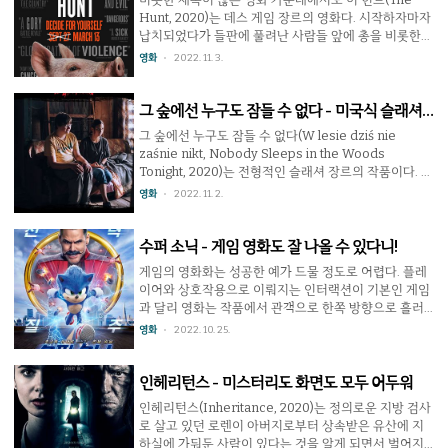
20년 만에 나타난 연쇄살인마인 도살자에게 살해당할
Hunt, 2020)는 데스 게임 장르의 영화다. 시작하자마자
뻔 하다가 겨우 살아남았지만 그 다음날 자신과 도살자
납치되었다가 들판에 풀려난 사람들 앞에 총을 비롯한
의 몸이 서로 바뀐 채로 깨어난 것을 알게 된다. 장신의
다양한 무기가 들어있는 나무 상자가 놓여있다. 그들이
영화
2022. 11. 3.
중년 아저씨가 된 밀리는 자신의 몸을 되찾으려 하고 도
무기를 만지고 있자 갑자기 어디선가 공격이 시작되고
살자는 10대 여고생의 몸을 이용하여 더 ..
하나 둘씩 사냥당하듯 죽음을 당한다. 그러나 그 가운데
에는 살아남는 건 물론이고 상대방을 때려잡을 의지와
그 숲에선 누구도 잠들 수 없다 - 미국식 슬래셔
능력이 넘쳐 흐르는 이도 한명 있었다. 적지 않은 데스 게
무비를 폴란드에서 만들면?
그 숲에선 누구도 잠들 수 없다(W lesie dziś nie
임 영화들 가운데에서도 이 작품을 특별하게 만드는 건
zaśnie nikt, Nobody Sleeps in the Woods
시작하자마자 유명 배우를 퇴장시키는 것을 시작으로 군
Tonight, 2020)는 전형적인 슬래셔 장르의 작품이다. 청
더더기없이 진행되는 속도감있는 연출과 함께 영화 내내
소년들이 따로 떨어져 깊은 숲 속으로 가 캠핑하러 간다
영화
2022. 11. 2.
활약하는 주연 배우 베티 길핀(Betty Gilpin)의 묘한 매
는 이야기에서 로맨스나 모험 장르가 아니라면 피가 튀
력 덕분이다. 주최 측의 실수로 잘못 납치된 전직 군..
는 영화일 가능성이 높다. 다만 이 작품은 폴란드에서 만
들었다는 것이 독특한 부분일 것이다. 땅의 90%가 평지
수퍼 소닉 - 게임 영화도 잘 나올 수 있다니!
라는 폴란드답게 끝없이 이어지는 숲 속에서 수많은 살
게임의 영화화는 성공한 예가 드물 정도로 어렵다. 플레
인이 일어난다. 아쉬운 점은 이 영화만의 개성이 부족하
이어와 상호작용으로 이뤄지는 인터랙션이 기본인 게임
다는 점. 슬래셔 장르에 충실하게 젊은이들과 호수, 캠프
과 달리 영화는 작품에서 관객으로 한쪽 방향으로 흘러
파이어, 매력적인 남녀의 섹스, 생명력 강한 살인마들과
간다는 차이 때문에 지나치게 게임과 비슷하게 만든 영
영화
2022. 10. 25.
파이널 걸(Final Girl)까지 준비했지만 보다 독특한 인상
화는 관객과의 공감도가 떨어지고, 영화만의 개성을 추
을 남기는데에는 ..
구하다 보면 원작과 달라져 외면받는다. 특히 원작 게임
에 아예 관심이 없는 이가 감독이나 각본을 맡는다면 바
인헤리턴스 - 미스터리도 화면도 모두 어두워
로 재앙으로 치닫는다. 하지만 그럼에도 불구하고 게임
인헤리턴스(Inheritance, 2020)는 정의로운 지방 검사
과 영화 사이에서 줄타기를 잘 한 작품도 드물지만 있다.
로 살고 있던 로렌이 아버지로부터 상속받은 유산에 지
그 가운데 하나가 바로 수퍼 소닉(Sonic the
하실에 가둬둔 사람이 있다는 것을 알게 되면서 벌어지