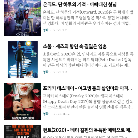
는 연기를 보여준다..
인으로 이 게임에 대한 악플을 남기며 싸움을 벌이는데,
온워드: 단 하루의 기적 - 아빠대신 형님
곧이어 침입한 괴한들에 의해 기절한다. 그 다음날 일어
온워드: 단 하루의 기적(Onward, 2020)은 두 형제가 벌
나보니 마일즈는 강제로 스키즘에 참여하게 된 상황임을
이는 만 하루동안의 모험을 담은 픽사의 장편 애니메이
알게 된다. 그것도 권총이 손에 못으로 박혀있는 상태로.
션 영화다. 이 영화의 세계관은 우리가 아는 검과 마법을
감각적인 영상에 무자비한 살해 장면이 넘치는 이 작품
쓰는 다양한 종족이 공존하며 살고 있는 판타지 세상이
영화
2023. 1. 11.
에서 다니엘 래드클리프가 맡은 마일즈는 살아남기 위해
다. 다만 과학의 발달로 마법을 거의 쓰지 않게 되었으며
노출(...)도 마다하지 않고 온몸을 굴린다. 마일즈..
종족에게 주어진 특별한 능력도 거의 안 쓴다는 설정. 어
릴 적 아버지를 잃은 이안 라이트풋과 발리 라이트풋 형
소울 - 재즈의 향연 속 길잃은 영혼
제는 이안의 생일 선물로 아빠의 마법 지팡이를 받게된
소울(Soul, 2020)은 업, 인사이드 아웃 등으로 세상을 독
다. 그리고 이미 죽은 아빠를 만 하루동안 부활시켜 같이
특한 시선으로 바라보는 피트 닥터(Pete Docter) 감독
지낼 수 있는 마법을 쓸 수 있게 되는데, 픽사 영화가 다
이 만든 픽사의 장편 애니메이션이다. 조 가드너는 재즈
그렇듯 원하는 대로 되지는 않고 일은 꼬여만 간다. 이야
피아니스트를 목표로 살아왔지만 현실은 학교에서 음악
영화
2023. 1. 9.
기를 끌고가는 원동력은 형인 발리와 다르게 아빠를 한
을 가르치며 살고 있을 뿐이었다. 유명한 재즈 뮤지션인
번도 보지 못하고 자란 이안의 그리움이다. 직..
도로테아 윌리엄스의 밴드에 들어갈 기회가 생겨 기뻐하
다가 그만 맨홀에 빠져 가사 상태에서 영혼의 세계인 유
프리키 데스데이 - 여고생 몸의 살인마와 아저씨
세미나(You Seminar)로 가버린다. 이대로 저 세상으로
몸의 소녀
프리키 데스데이(Freaky, 2020)는 해피 데스데이
가버리면 그의 몸은 완전히 죽게 되는 셈. 평생을 기다려
(Happy Death Day, 2017)의 흥행 성공으로 같은 감독
온 기회를 눈 앞에 두고 죽는다는 것을 받아들이지 못한
인 크리스토퍼 랜던이 만든 슬래셔 영화인데 원 제목과
조 가드너는 자신의 몸으로 다시 돌아갈 방법을 이리저
는 상관없이 한국 한정으로 데스데이 시리즈가 되었다.
영화
2022. 11. 17.
리 찾다가 또 다른 영혼 22를 만나게 된다. 이 영화는 죽
해피 데스데이가 슬래셔 장르에 타임루프를 섞었지만 프
고 난 다음의 영혼과 태어나기 전..
리키 데스데이는 서로 몸이 바뀌는 바디스왑을 넣었다는
면에서 이 작품은 프리키 프라이데이(Freaky Friday,
헌트(2020) - 베티 길핀의 독특한 매력으로 채
2003)와 더 비슷하겠다. 평범한 여고생인 밀리 케슬러는
운 데스 게임 영화
비슷한 제목이 많은 영화 가운데에서도 이 헌트(The