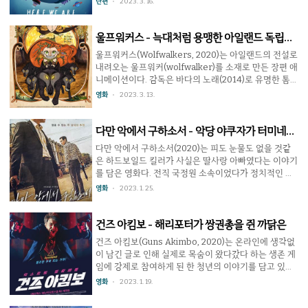
단편
2023. 3. 16.
우려고 하지만 사람답지 않은 반응을 보이고 급속도로
워야 할 지식은 매우 많지만, 학교의 교과 과정말고는 주
크는 등 정을 붙이지 못한다. 결말에서 톰이 쇠..
변 사람의 개인적 경험에 따라 가르칠 수 있는 범위가 정
해진다. 하지만 이 작품은 지구라는 별에서 살아가는 개
울프워커스 - 늑대처럼 용맹한 아일랜드 독립군
인으로서 자신을 둘러싼 세상에 대한 이야기를 잔잔하면
이야기
울프워커스(Wolfwalkers, 2020)는 아일랜드의 전설로
서도 무게있게 전달하는데 성공한다. 교육적 내용임에도
내려오는 울프워커(wolfwalker)를 소재로 만든 장편 애
불구하고 다양한 방식으로 연출을 바꿔주면서 지루하지
니메이션이다. 감독은 바다의 노래(2014)로 유명한 톰
않고 아이들과 함께 감상하고 이야기도 많이 나누면 좋
무어(Tomm Moore). 1650년 잉글랜드의 호국경은 아
영화
2023. 3. 13.
을 듯. 36분의 상영시간인지라 학교 교실에..
일랜드 킬케니 마을의 숲을 개간하라는 명령을 내린다.
하지만 늑대 무리가 이들을 습격하자 호국경은 잉글랜드
에서 사냥꾼 빌 굿펠로우를 불러온다. 빌과 함께 온 어린
다만 악에서 구하소서 - 악당 야쿠자가 터미네이
딸 로빈 또한 늑대를 잡고 싶어 숲에 몰래 들어갔다가 울
터
다만 악에서 구하소서(2020)는 피도 눈물도 없을 것같
프워커 소녀인 메브를 만난다. 영화 속 울프워커는 보통
은 하드보일드 킬러가 사실은 딸사랑 아빠였다는 이야기
때는 사람과 같지만 잠을 자면 영혼이 늑대로 변하는 존
를 담은 영화다. 전직 국정원 소속이었다가 정치적인 이
재로, 우리가 보통 아는 늑대인간(Werewolf)과는 비슷
유로 버림받아 일본에서 청부살인으로 돈을 모으던 인남
영화
2023. 1. 25.
하면서도 다르다. 울프워커는 늑대를 이끌고 숲을 지키
은 예전에 사귀었던 여성이 죽었고 그녀의 딸은 실종됐
기 위해 잉글랜드 호국경의 부하..
다는 이야기를 듣는다. 자신의 혈육임을 알게 된 그는 딸
을 찾아 태국으로 떠나는데 한편에서는 인남에 의해 살
건즈 아킴보 - 해리포터가 쌍권총을 쥔 까닭은
해된 형의 복수를 위해 제일교포 야쿠자인 레이가 인남
건즈 아킴보(Guns Akimbo, 2020)는 온라인에 생각없
을 쫓는다. 작품의 초반은 군더더기 없이 매우 빠르게 진
이 남긴 글로 인해 실제로 목숨이 왔다갔다 하는 생존 게
행되는데 액션이 잔인하지만 질질 끌지 않는 면이 매력
임에 강제로 참여하게 된 한 청년의 이야기를 담고 있다.
적이다. 아빠 인남 역의 황정민이나 인남을 쫓는 레이 역
이 영화 속 세상에서는 범죄자나 정신이상자 같은 이들
영화
2023. 1. 19.
의 이정재 모두 연기력에서는 검증받았고 태국에서 인남
끼리 목숨을 건 싸움을 붙이고 생방송해주는 스키즘
을 돕는 트랜스젠더 유이 역을 한 박정민 또한 밀리지 않
(Skizm)이란 게임이 유행 중이다. 주인공 마일즈는 온라