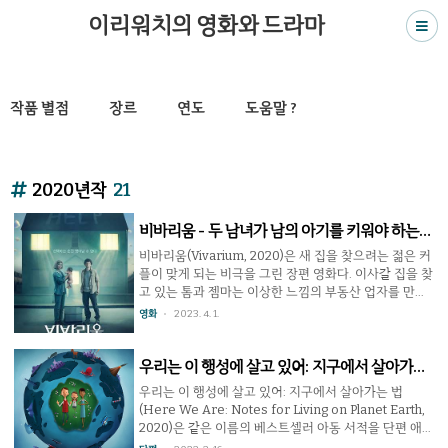
이리워치의 영화와 드라마
작품 별점
장르
연도
도움말 ?
2020년작
21
비바리움 - 두 남녀가 남의 아기를 키워야 하는
이유
비바리움(Vivarium, 2020)은 새 집을 찾으려는 젊은 커
플이 맞게 되는 비극을 그린 장편 영화다. 이사갈 집을 찾
고 있는 톰과 젬마는 이상한 느낌의 부동산 업자를 만나
교외에 있는 욘더라는 주택단지를 방문한다. 집을 구경
영화
2023. 4. 1.
하던 중 갑자기 부동산 중개인은 사라지고 그들은 차를
몰고 주택단지를 떠나려고 한다. 그러나 차를 운전해도
같은 곳을 계속 빙글빙글 돌아 탈출을 포기한다. 그 다음
우리는 이 행성에 살고 있어: 지구에서 살아가는
날 집 앞의 종이 상자에 음식이 들어있었고 며칠 후에는
법 - 아이들과 함께 보세요.
우리는 이 행성에 살고 있어: 지구에서 살아가는 법
아기가 들어있었다. 아기를 다 키우면 놔주겠다는 문장
(Here We Are: Notes for Living on Planet Earth,
과 함께. 이리워치 평점 ★★★★★ 5/10 자식 키워봤자
2020)은 같은 이름의 베스트셀러 아동 서적을 단편 애니
소용없다. 배우자가 최고. 톰과 젬마는 아이를 정성껏 키
메이션으로 만든 작품이다. 현대 사회에서 아이들이 배