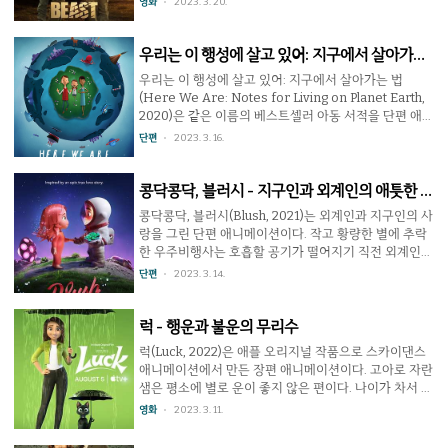
영화
2023. 3. 20.
다. 뱀파이어 헌터 이야기를 담은 작품은 꽤 많다. 블레이
문에 딸들은 아빠를 원망하는 중. 네이트에게 있어서는
드(1998)가 유명하지만 그 후로..
자식들과의 사이를 회복시키기 위한 중요한 여행이었다.
그러나 딸들은 이제 한참 사춘기에 진입한 상태. 아빠와
우리는 이 행성에 살고 있어: 지구에서 살아가는
는 계속 삐걱거린다. 그래도 사파리 투어는 즐겁게 이어
법 - 아이들과 함께 보세요.
우리는 이 행성에 살고 있어: 지구에서 살아가는 법
졌지만 도중에 만난 마을에 큰 이변이 있었다. 바로 식인
(Here We Are: Notes for Living on Planet Earth,
사자의 습격이 있어 대부분의 사람이 희생되었던 것. 가
2020)은 같은 이름의 베스트셀러 아동 서적을 단편 애니
이드 역할을 하던 네이트의 친구는 사자와 대치 중 큰 부
메이션으로 만든 작품이다. 현대 사회에서 아이들이 배
단편
2023. 3. 16.
상을 입고 자동차는 고장난다. 무차별적으로 사람을 습
워야 할 지식은 매우 많지만, 학교의 교과 과정말고는 주
격한 건 밀렵꾼들에 의해 무리를 모두 잃은 수컷 사자였..
변 사람의 개인적 경험에 따라 가르칠 수 있는 범위가 정
해진다. 하지만 이 작품은 지구라는 별에서 살아가는 개
콩닥콩닥, 블러시 - 지구인과 외계인의 애틋한 사
인으로서 자신을 둘러싼 세상에 대한 이야기를 잔잔하면
랑
콩닥콩닥, 블러시(Blush, 2021)는 외계인과 지구인의 사
서도 무게있게 전달하는데 성공한다. 교육적 내용임에도
랑을 그린 단편 애니메이션이다. 작고 황량한 별에 추락
불구하고 다양한 방식으로 연출을 바꿔주면서 지루하지
한 우주비행사는 호흡할 공기가 떨어지기 직전 외계인이
않고 아이들과 함께 감상하고 이야기도 많이 나누면 좋
뿜어주는 공기를 마시면서 함께 살아가게 된다. 둘은 곧
단편
2023. 3. 14.
을 듯. 36분의 상영시간인지라 학교 교실에..
사랑에 빠지고 사랑스러운 딸 두명을 낳지만 외계인 아
내는 알 수 없는 이유로 몸이 약해지고 죽음을 맞이한다.
다시 숨쉴 수 없게 된 남자는 죽음의 위기에 처한다. 이
럭 - 행운과 불운의 무리수
작품 속에서 우주비행사와 외계인은 비록 종족이 달라도
럭(Luck, 2022)은 애플 오리지널 작품으로 스카이댄스
서로 지극히 사랑하는 부부다. 사랑으로 구원받은 남성
애니메이션에서 만든 장편 애니메이션이다. 고아로 자란
이 아내의 이른 죽음으로 큰 충격을 받지만 그녀가 남긴
샘은 평소에 별로 운이 좋지 않은 편이다. 나이가 차서 위
존재로 인해 다시 살 수 있게 된다는 이야기는 비록 배경
탁가정에서 독립하면서 할 일이 많지만 자신보다는 동생
영화
2023. 3. 11.
이 우주의 외딴 별이라도 충분한 공감대를 이끌어 준다.
처럼 여기던 어린 헤이즐을 입양해줄 가족이 오지 않아
감독과 각본을 맡은 Joe Mateo의 자전적인 ..
걱정하고 있다. 길고양이에게 빵을 나눠주다 주은 동전