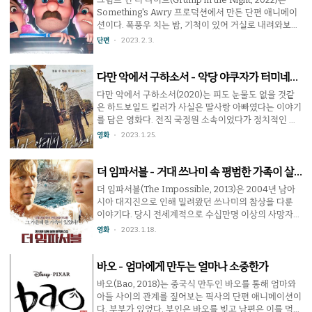
연 이들은 살아남을 수 있을까? 우리나라에서는 흔치 않
Something's Awry 프로덕션에서 만든 단편 애니메이
은 재난 영화인데, 기대보다 매우 잘 만들어진 영화다.현
션이다. 폭풍우 치는 밤, 기척이 있어 거실로 내려와보니
실적으로 구현이 힘든 부분은 과감하게 포기한 대신 재
사람은 없는데 TV와 램프가 켜져 있었다. TV를 끄고 다
단편
2023. 2. 3.
난을 대하는 사람들과 살아 남으려는 의지를 중심에 두
시 돌아섰지만 저절로 다시 켜지고, 이는 계속 반복된다.
고 이야기를 진행한다. 드론과 스마트폰의 활용도 좋았
대체 무슨 일이 있는 걸까? 4분여의 단편으로 공포 장르
으며 ..
의 분위기로 시작하는 이 작품은 군더더기없이 깔끔하게
다만 악에서 구하소서 - 악당 야쿠자가 터미네이
만들어져 사건의 발생과 해결까지 무난하게 마무리한다.
터
다만 악에서 구하소서(2020)는 피도 눈물도 없을 것같
본편이 끝나고 제작사의 홍보를 위해서인지 만드는 과정
은 하드보일드 킬러가 사실은 딸사랑 아빠였다는 이야기
이 조금 나오는데, 사람의 움직임을 직접 찍은 모션 캡쳐
를 담은 영화다. 전직 국정원 소속이었다가 정치적인 이
를 활용하여 더 자연스러운 장면을 만들어 낸 듯 하다. 참
유로 버림받아 일본에서 청부살인으로 돈을 모으던 인남
영화
2023. 1. 25.
고로 제목의 그럼프(grump)는 투덜대는 불평쟁이를 말
은 예전에 사귀었던 여성이 죽었고 그녀의 딸은 실종됐
하지만 이 경우 나이들어 불..
다는 이야기를 듣는다. 자신의 혈육임을 알게 된 그는 딸
을 찾아 태국으로 떠나는데 한편에서는 인남에 의해 살
더 임파서블 - 거대 쓰나미 속 평범한 가족이 살
해된 형의 복수를 위해 제일교포 야쿠자인 레이가 인남
아남으려면
더 임파서블(The Impossible, 2013)은 2004년 남아
을 쫓는다. 작품의 초반은 군더더기 없이 매우 빠르게 진
시아 대지진으로 인해 밀려왔던 쓰나미의 참상을 다룬
행되는데 액션이 잔인하지만 질질 끌지 않는 면이 매력
이야기다. 당시 전세계적으로 수십만명 이상의 사망자가
적이다. 아빠 인남 역의 황정민이나 인남을 쫓는 레이 역
나왔는데 우리에게는 많이 놀러갔던 태국의 피해가 많이
영화
2023. 1. 18.
의 이정재 모두 연기력에서는 검증받았고 태국에서 인남
알려진 바 있으며 한국인 사망자도 적지 않은 편. 이 영화
을 돕는 트랜스젠더 유이 역을 한 박정민 또한 밀리지 않
는 바로 그 태국의 관광지를 덮친 쓰나미 속에서 부부와
는 연기를 보여준다..
세 아들을 중심으로 펼쳐진다. 마리아와 헨리 부부는 세
바오 - 엄마에게 만두는 얼마나 소중한가
아들과 함께 크리스마스를 맞아 태국의 카오 락으로 휴
바오(Bao, 2018)는 중국식 만두인 바오를 통해 엄마와
가온지 이틀 후인 12월 26일, 준비할 틈도 없이 쓰나미가
아들 사이의 관계를 짚어보는 픽사의 단편 애니메이션이
이들을 덮친다. 모든 것이 엉망이 된 아비규환의 상황 속
다. 부부가 있었다. 부인은 바오를 빚고 남편은 이를 먹고