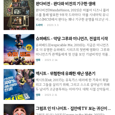
에 행운을 부르는 힘이 있다는 걸 알게 된 샘은 헤이즐에
완다비전 - 완다와 비전의 기구한 생애
게 전해주고 싶었지만 잃어버린다. 행운을 주는 동전을
완다비전(WandaVision, 2021)은 마블이 디즈니 플러
다시 얻고자 길고양이를 쫓는데 뭔가 좀 이상하다는 것
스를 통해 발표한 9부작 드라마다. 마블 시네마틱 유니
을 알게 된다. 마음 착한 주인공이 다른 세계로 넘어가 여
버스(MCU)에서 완다는 꽤나 기구한 운명을 타고난 사람
러가지 모험을 한 끝에 친구도 만들고 정신적인 성장도
이다. 어릴 적 단란했던 가족은 전쟁으로 풍비박산이 났
드라마
2023. 3. 3.
하며 원래의 목적까지 이룬다는 이야기이고 캐릭터 디자
으며 살아남은 오빠와 함께 하이드라에 끌려가 실험을
인과 배경도 깔끔해서 겉만 보면 픽사 작품을 연상시킬
당하고 원치 않는 초능력을 얻는다. 이후 어벤져스의 일
정도지..
원이 되었지만 울트론과의 싸움에서 오빠도 죽고, 연인
슈퍼배드 - 악당 그루와 미니언즈, 전설의 시작
이었던 비전마저 자신의 손으로 죽여야 했는데 타노스는
슈퍼배드(Despicable Me, 2010)는 지금은 미니언즈
그녀의 눈 앞에서 비전을 되살려서 다시 죽인다. 그리고
로 더 유명한 슈퍼배드 시리즈의 첫번째 영화다. 그루와
완다는 어느날 1950년대 TV 드라마 풍의 영상으로 모습
미니언즈가 관객들에게 첫 선을 보인 기념비적인 작품이
을 드러낸다. 이 완다비전은 꽤 흥미로운 시도들이 많이
자 제작사인 일루미네이션 엔터테인먼트의 첫번째 애니
영화
2023. 2. 14.
들어간 작품이다. 특히 각 시대별 TV 시트콤 풍으로 매
메이션이기도 하다. 생활 자체가 악당인 그루는 라이벌
회를 방영하는데, 시대에 맞게 화면비도 달라지면서 ..
인 벡터의 명성이 더 높아지자 위기감을 느끼고 누구도
하지 못했던 달을 훔치기로 한다. 수축 광선 발사기를 도
엑시트 - 위험한데 유쾌한 재난 생존기
둑질하지만 벡터에게 빼앗기고 말아 이를 되찾기 위해
엑시트(Exit, 2017)는 유독가스 테러에 한 가족이 휘말
그루는 고아들을 입양한다. 하지만 일은 뜻대로 되지 않
리고 그들을 살리기 위해, 그리고 스스로 살아남기 위해
는다. 이 작품은 악당이 주인공이긴 하지만 그 악행이 가
두 남녀가 고군분투하는 이야기다. 대학 시절 산악동아
벼운 수준이고 나중에 개과천선하기에 온 가족이 보기
리에서 활약했던 용남은 취업에 실패한 상태. 어머니의
영화
2023. 2. 11.
딱 좋다. 여기에 더해서 그루가 입양한 세 자매에 결정적
칠순잔치를 맞아 온 가족이 모인 장소에서 일하던 학교
으로 몸개그를 뿜어대는 귀여운 미니언들을 섞어 깔끔한
후배 의주를 만났는데, 그녀는 용남이 마음에 두고 있던
마무리까지..
사람. 잔치가 끝나가던 즈음 가스 테러 사건이 일어나고
그럼프 인 더 나이트 - 집안에 TV 보는 귀신이 있
갈 곳이라고는 빌딩 옥상 뿐이지만 그 문은 잠겨있다. 과
다
그럼프 인 더 나이트(Grump in the Night, 2022)는