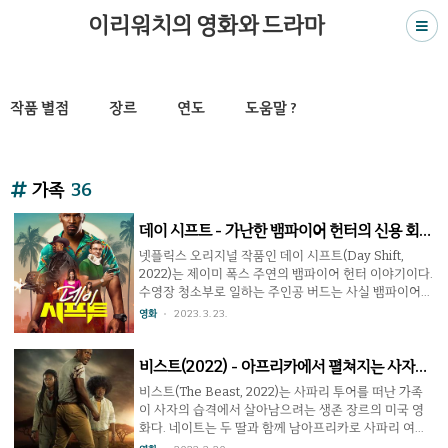
이리워치의 영화와 드라마
작품 별점
장르
연도
도움말 ?
가족
36
데이 시프트 - 가난한 뱀파이어 헌터의 신용 회복
여정
넷플릭스 오리지널 작품인 데이 시프트(Day Shift,
2022)는 제이미 폭스 주연의 뱀파이어 헌터 이야기이다.
수영장 청소부로 일하는 주인공 버드는 사실 뱀파이어
(흡혈귀)를 사냥하는 뱀파이어 헌터다. 직업의 특성상 속
영화
2023. 3. 23.
여야 하는 일이 많았던 지라 가족은 멀어졌고 딸을 위해
돈을 더 벌 수 있는 뱀파이어 헌터 연합에 복귀하려 한다.
그러나 이 또한 과거의 행실이 문제가 되어 조건이 걸린
비스트(2022) - 아프리카에서 펼쳐지는 사자의
다. 주간 근무(day shift)만 할 수 있고, 감시할 직원 세스
복수극
비스트(The Beast, 2022)는 사파리 투어를 떠난 가족
가 따라 붙어야 한다는 것. 돈을 주기로 한 기한은 다가오
이 사자의 습격에서 살아남으려는 생존 장르의 미국 영
고 살벌한 현장 상황을 모르는 세스의 규칙 강요에 답답
화다. 네이트는 두 딸과 함께 남아프리카로 사파리 여행
한 버드지만 커다란 위험이 다가오는 것은 모르고 있었
을 떠난다. 그가 아내와 헤어지고 난 뒤 암으로 죽었기 때