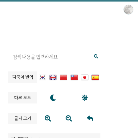
다국어 번역


다크 모드



글자 크기