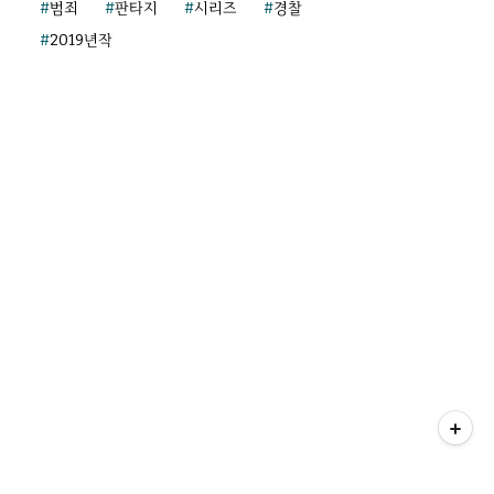
범죄
판타지
시리즈
경찰
2019년작