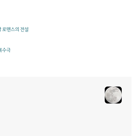
각 로맨스의 전설
 복수극