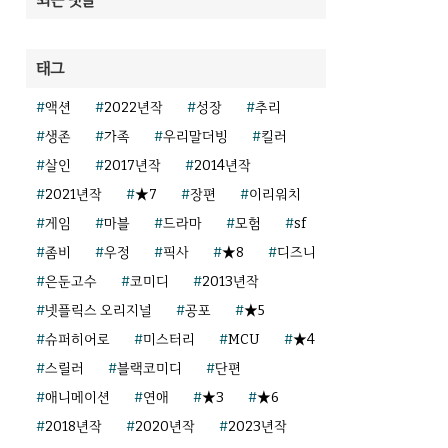
태그
액션
2022년작
성장
추리
생존
가족
우리말더빙
킬러
살인
2017년작
2014년작
2021년작
★7
장편
이리워치
게임
마블
드라마
모험
sf
좀비
우정
픽사
★8
디즈니
은둔고수
코미디
2013년작
넷플릭스 오리지널
공포
★5
슈퍼히어로
미스터리
MCU
★4
스릴러
블랙코미디
단편
애니메이션
연애
★3
★6
2018년작
2020년작
2023년작