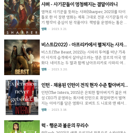
데에서도 아직 성인이 되지 않은 아이들만으로 만든 록
샤퍼 - 사기꾼들이 멍청해지는 결말이라니
우드 심령 회사의 세 직원이 이 드라마의 주인공. 이리워
영어로 사기꾼을 뜻하는 샤퍼(Sharper, 2023)를 타이
치 평점 ★★★★★ 5/10 청춘의 고민을 해결하는 와중
틀로 한 이 장편 영화는 제목 그대로 전문 사기꾼들의 사
에 귀신도 때려잡는다 설정을 보면 알겠지만 대놓고 청
기 행각이 중심이 된 작품이다. 책방을 운영하는 톰은 어
춘 드라마다. 잘 생기고 재능있지만 인격적인 결함에 비
느날 샌드라를 만나 사랑에 빠진다. 그녀는 빚을 진 동생
영화
2023. 3. 21.
밀까지 있는 남주인공과 고난을 많이 겪었지만 또 다른
때문에 마음 고생을 하는 중인데 톰은 그 빚을 대신 갚아
재능과 바른 심성을 가진 여주인공, 이들을 보조해주..
주겠다고 한다. 그러나 톰이 그 돈을 전해주자마자 샌드
라는 종적을 감춘다. 여기까지가 맨 처음 톰의 장이다. 이
비스트(2022) - 아프리카에서 펼쳐지는 사자의
렇게 영화는 순서대로 다른 사람의 시선을 통해 이야기
복수극
비스트(The Beast, 2022)는 사파리 투어를 떠난 가족
를 보여준다. 톰-샌드라-맥스-매들린-샌디 순서로, 마지
이 사자의 습격에서 살아남으려는 생존 장르의 미국 영
막에 이들이 모두 만나 한꺼번에 마무리되는 식으로 이
화다. 네이트는 두 딸과 함께 남아프리카로 사파리 여행
야기가 진행된다. 줄리안 무어나 존 리스고, 세바스찬 스
을 떠난다. 그가 아내와 헤어지고 난 뒤 암으로 죽었기 때
영화
2023. 3. 20.
텐 등 좋은 배우들이 나오고 매들린의 장까지는 나름 긴
문에 딸들은 아빠를 원망하는 중. 네이트에게 있어서는
장감을 유지하고 끝이 어떻게 될지 기대도 되지만 ..
자식들과의 사이를 회복시키기 위한 중요한 여행이었다.
그러나 딸들은 이제 한참 사춘기에 진입한 상태. 아빠와
인턴 - 채용된 인턴이 전직 현자 수준 할아버지라
는 계속 삐걱거린다. 그래도 사파리 투어는 즐겁게 이어
면?
인턴(The Intern, 2015)은 은퇴한 할아버지가 젊은 여
졌지만 도중에 만난 마을에 큰 이변이 있었다. 바로 식인
성 CEO가 운영하는 회사에 인턴으로 취업하면서 벌어
사자의 습격이 있어 대부분의 사람이 희생되었던 것. 가
지는 이야기를 담은 영화다. 로버트 드 니로와 앤 해서웨
이드 역할을 하던 네이트의 친구는 사자와 대치 중 큰 부
이가 주연을 맡고 르네 르소가 조연을 맡는 등 화려한 출
영화
2023. 3. 18.
상을 입고 자동차는 고장난다. 무차별적으로 사람을 습
연진으로도 화제가 되었던 작품. 70살의 벤은 65세 이상
격한 건 밀렵꾼들에 의해 무리를 모두 잃은 수컷 사자였..
시니어 인턴 사업에 지원, 패션 스타트업인 ATF사에 입
사하게 된다. 창업주인 30살의 CEO 줄스와 같이 일하게
럭 - 행운과 불운의 무리수
되는데, 처음에는 경원시 했던 그녀도 벤의 경륜과 배려
럭(Luck, 2022)은 애플 오리지널 작품으로 스카이댄스