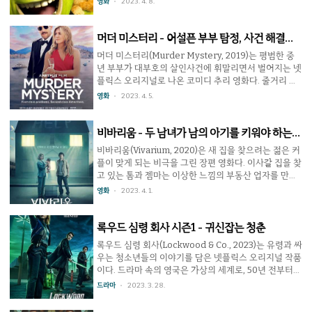
영화
2023. 4. 8.
서 결말은 같지만. 다만 더해진 반전이 원래 이야기에 잘
중요했던 작품이다. 거꾸로 이야기하면 캐릭터에 문제가
녹아들어갔다기 보다는 그저 덧붙여진 느낌이 강하다.
있으면 영화가 재미없어진다는 것. 1편에서는 슈렉, 피오
마지막에..
나, 동키의 세 주연에 악역인 파콰드, 조연으로 피노키오,
머더 미스터리 - 어설픈 부부 탐정, 사건 해결은
늑대, 진저브레드, 세마리의 쥐, 드래곤 등 개성적이고 흥
가능할까
머더 미스터리(Murder Mystery, 2019)는 평범한 중
미로운 캐릭터가 넘쳐났다. 2편 또한 1편의 캐릭터들을
년 부부가 대부호의 살인사건에 휘말리면서 벌어지는 넷
잘 살려쓰는 것은 물론, 장화신은 고양이와 프린스 챠밍
플릭스 오리지널로 나온 코미디 추리 영화다. 줄거리 뉴
을 시작으로 요정 대모, 해롤드 왕, 릴리언 왕비 등 새로
욕 경찰 닉과 미용사 오드리는 15년째 결혼 생활 중인 서
영화
2023. 4. 5.
운 캐릭터로 생명력을 불어넣는다. 하지만 슈렉 3에서 비
민이다. 결혼기념으로 우여곡절 끝에 닉과 오드리는 유
중있는 조연인 아서는 슈렉 시리즈답..
럽 여행을 떠나는데, 비행기 안에서 찰스 캐번디시를 부
자를 만나 선상 파티에 초대받는다. 하지만 그 파티는 살
비바리움 - 두 남녀가 남의 아기를 키워야 하는
인극으로 끝나고 닉과 오드리는 용의자로 체포될 위기에
이유
비바리움(Vivarium, 2020)은 새 집을 찾으려는 젊은 커
빠진다. 이리워치 평점 ★★★★★ 5/10 영화에 추리 분
플이 맞게 되는 비극을 그린 장편 영화다. 이사갈 집을 찾
량 조금 더 넣어줬으면 리뷰 이 작품은 머리 복잡하게 생
고 있는 톰과 젬마는 이상한 느낌의 부동산 업자를 만나
각하지 않고 볼만한 가벼운 추리극이라고 생각하면 되겠
교외에 있는 욘더라는 주택단지를 방문한다. 집을 구경
영화
2023. 4. 1.
다. 애덤 샌들러와 제니퍼 애니스톤은 부자들 사이에서
하던 중 갑자기 부동산 중개인은 사라지고 그들은 차를
도 평범하고 삶에 찌들었지만 서로 사랑하는 실제 부부
몰고 주택단지를 떠나려고 한다. 그러나 차를 운전해도
처..
같은 곳을 계속 빙글빙글 돌아 탈출을 포기한다. 그 다음
록우드 심령 회사 시즌1 - 귀신잡는 청춘
날 집 앞의 종이 상자에 음식이 들어있었고 며칠 후에는
록우드 심령 회사(Lockwood & Co., 2023)는 유령과 싸
아기가 들어있었다. 아기를 다 키우면 놔주겠다는 문장
우는 청소년들의 이야기를 담은 넷플릭스 오리지널 작품
과 함께. 이리워치 평점 ★★★★★ 5/10 자식 키워봤자
이다. 드라마 속의 영국은 가상의 세계로, 50년 전부터
소용없다. 배우자가 최고. 톰과 젬마는 아이를 정성껏 키
유령이 나타나기 시작했으며 이들에게 사람이 접촉하면
드라마
2023. 3. 28.
우려고 하지만 사람답지 않은 반응을 보이고 급속도로
죽는다. 청소년들만 유령을 볼 수 있기에 그들은 유령과
크는 등 정을 붙이지 못한다. 결말에서 톰이 쇠..
싸우는 일을 도맡아 하게 되며 대기업도 생겼다. 그 가운