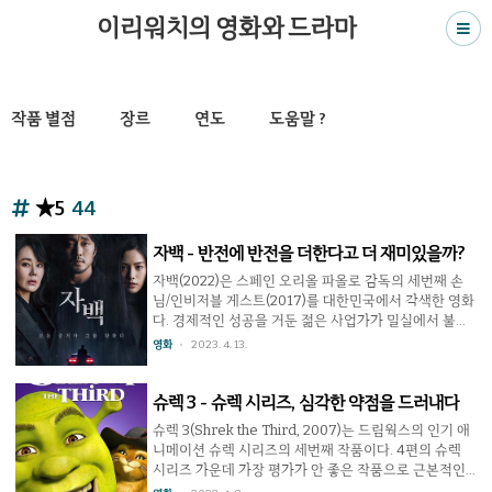
이리워치의 영화와 드라마
작품 별점
장르
연도
도움말 ?
★5
44
자백 - 반전에 반전을 더한다고 더 재미있을까?
자백(2022)은 스페인 오리올 파올로 감독의 세번째 손
님/인비저블 게스트(2017)를 대한민국에서 각색한 영화
다. 경제적인 성공을 거둔 젊은 사업가가 밀실에서 불륜
관계였던 여성이 죽은 상태에서 함께 발견, 살인 혐의를
영화
2023. 4. 13.
받는다. 그는 변호사와 함께 혐의를 벗어나기 위해 외딴
별장에서 사건에 대해 이야기를 나누는데, 대화가 오갈
수록 진실의 실체는 달라진다. 중반부까지의 이야기 전
슈렉 3 - 슈렉 시리즈, 심각한 약점을 드러내다
개와 내용은 원작과 비슷하다. 다만 미스터리 스릴러 장
슈렉 3(Shrek the Third, 2007)는 드림웍스의 인기 애
르의 영화를 각색한다면 문제가 되는 부분은 바로 반전
니메이션 슈렉 시리즈의 세번째 작품이다. 4편의 슈렉
부분일 것이다. 한국 제작진은 원작을 본 사람도 긴장하
시리즈 가운데 가장 평가가 안 좋은 작품으로 근본적인
고 보라는 의미인지 반전에 반전을 더한다. 범인 입장에
약점을 드러냈다. 슈렉은 이야기보다는 캐릭터의 개성이