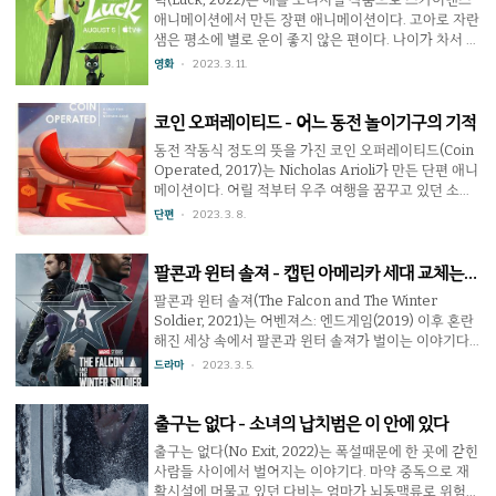
에 점점 마음을 열게 된다. 하지만 그녀는 남편의 불륜을
애니메이션에서 만든 장편 애니메이션이다. 고아로 자란
알게 되고 가정을 복구하기 위해 사업에서 한발 빼려고
샘은 평소에 별로 운이 좋지 않은 편이다. 나이가 차서 위
하고 있다. 영화 속 벤은 완벽한 인물이다. 비록 시대에
탁가정에서 독립하면서 할 일이 많지만 자신보다는 동생
영화
2023. 3. 11.
다소 뒤떨어져 있지만 사람을 대할 때 늘 겸손하고 자신
처럼 여기던 어린 헤이즐을 입양해줄 가족이 오지 않아
의 주장만 고집하지 않아 귀가 열려있..
걱정하고 있다. 길고양이에게 빵을 나눠주다 주은 동전
에 행운을 부르는 힘이 있다는 걸 알게 된 샘은 헤이즐에
코인 오퍼레이티드 - 어느 동전 놀이기구의 기적
게 전해주고 싶었지만 잃어버린다. 행운을 주는 동전을
동전 작동식 정도의 뜻을 가진 코인 오퍼레이티드(Coin
다시 얻고자 길고양이를 쫓는데 뭔가 좀 이상하다는 것
Operated, 2017)는 Nicholas Arioli가 만든 단편 애니
을 알게 된다. 마음 착한 주인공이 다른 세계로 넘어가 여
메이션이다. 어릴 적부터 우주 여행을 꿈꾸고 있던 소년
러가지 모험을 한 끝에 친구도 만들고 정신적인 성장도
은 엄마와 함께 길을 가던 중 우주선 모양의 동전을 넣는
단편
2023. 3. 8.
하며 원래의 목적까지 이룬다는 이야기이고 캐릭터 디자
놀이기구를 발견하고 타본다. 하지만 우주로 날아가기는
인과 배경도 깔끔해서 겉만 보면 픽사 작품을 연상시킬
커녕 단순한 동작을 반복하는 놀이기구 였던 것에 실망
정도지..
한 소년은 그날부터 레모네이드를 팔면서 동전을 모으기
팔콘과 윈터 솔져 - 캡틴 아메리카 세대 교체는
시작한다. 소년은 과연 우주를 향한 꿈을 이룰 수 있을
쉽지 않지
팔콘과 윈터 솔져(The Falcon and The Winter
까? 이 작품은 그저 이룰 수 없는 꿈에 평생 집착한 사람
Soldier, 2021)는 어벤져스: 엔드게임(2019) 이후 혼란
의 이야기라 할 수 있겠지만 다르게 생각하면 꿈을 포기
해진 세상 속에서 팔콘과 윈터 솔져가 벌이는 이야기다.
하지 않는다는 것이 어떤 힘을 발휘하는가를 보여주고
캡틴 아메리카가 은퇴할 때 그의 상징같은 방패는 팔콘
드라마
2023. 3. 5.
싶었던 것 같다. 스텝 롤 뒤의 마지막 장면을 보면 그의
인 샘이 받았지만 캡틴 아메리카의 뒤를 이을 자신이 없
노력은 결코 헛되지 않았던 듯. 현실..
어 스미소니언 박물관에 기증한다. 윈터 솔져 버키는 암
살자로 활동하던 당시에 대한 죄책감에 시달리고 있었
출구는 없다 - 소녀의 납치범은 이 안에 있다
다. 한편 테러 집단 플래그 스매셔의 활동으로 세상은 위
출구는 없다(No Exit, 2022)는 폭설때문에 한 곳에 갇힌
험해지고 있었고 미 정부는 자체적으로 새로운 캡틴 아
사람들 사이에서 벌어지는 이야기다. 마약 중독으로 재
메리카를 뽑아 이들에게 대응한다. 이 작품에서 다루는
활시설에 머물고 있던 다비는 엄마가 뇌동맥류로 위험하