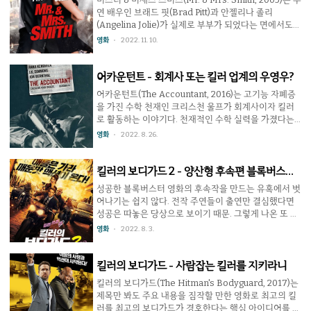
소심한 성격의 소시민이다. 그러던 어느 날 옆집이 이사
연 배우인 브래드 핏(Brad Pitt)과 안젤리나 졸리
왔는데 새 이웃은 미국 시카고에서 유명한 킬러인 지미
(Angelina Jolie)가 실제로 부부가 되었다는 면에서도
더 튤립 투데스키(브루스 윌리스)였다. 오즈는 지미와 친
화제가 된 작품이지만 그 자체만으로도 나름의 재미를
영화
2022. 11. 10.
해지고 우정을 느낄 정도의 사이가 되지만 지미에게 걸
갖춘 영화다. 겉보기에는 완벽한 선남선녀인 스미스 부
린 현상금을 탐낸 아내 때문에 ..
부는 사실 권태기에 접어들어 헤어지는 것까지 생각할
정도의 위기 상황이다. 그러던 어느날 두 사람은 각자의
어카운턴트 - 회계사 또는 킬러 업계의 우영우?
진짜 직업을 속여왔다는 걸 알게 된다. 그렇지 않아도 애
어카운턴트(The Accountant, 2016)는 고기능 자폐증
정이 식어가던 두 사람은 서로에 대한 의심 속에서 부부
을 가진 수학 천재인 크리스천 울프가 회계사이자 킬러
싸움을 벌인다. 문제는 두 사람 다 현직 1급 킬러였다는
로 활동하는 이야기다. 천재적인 수학 실력을 가졌다는
점이지만. 두 사람을 위협으로 여긴 조직에 의해 헤어지
면에서는 최근 방영이 끝난 드라마 신기한 변호사 우영
영화
2022. 8. 26.
거나 상대를 죽여야 하는 상황에 처하게 되지만 여전히
우(2022)가 생각나는 부분이기도 한데 특정 분야에서 천
서로 사랑하고 있다는 것을 깨달은 그..
재적인 능력을 가진 서번트 증후군을 가진 이들을 소재
로 삼은 영화나 드라마는 적지 않다. 자폐증으로 사회에
킬러의 보디가드 2 - 양산형 후속편 블록버스터
적응하기 힘들던 크리스천 울프의 어린 시절은 물론이고
의 단점이 모였다
성공한 블록버스터 영화의 후속작을 만드는 유혹에서 벗
그의 부모와 동생과의 관계까지 잘 엮어서 현재까지 지
어나기는 쉽지 않다. 전작 주연들이 출연만 결심했다면
루하지 않게 끌고 오는 이야기 솜씨는 제법 볼 만 하며 형
성공은 따놓은 당상으로 보이기 때문. 그렇게 나온 또 하
제를 맡은 벤 애플렉(Ben Affleck), 존 번설(Jon
나의 작품이 킬러의 보디가드 2(The Hitman's Wife's
영화
2022. 8. 3.
Bernthal)과 전체를 조망하는 입장인 J. K. 시먼스
Bodyguard, 2021)로 2017년에 나온 킬러의 보디가드
(Simmons) 또한 좋은 연기를 보여준..
의 후속작이다. 전작의 성공 공식을 그대로 따라 만들었
음에도 불구하고 이 영화는 전작만큼 볼만하지 않다. 전
킬러의 보디가드 - 사람잡는 킬러를 지키라니
작의 아이디어에 더해 기존의 주역 세명은 물론이고 안
킬러의 보디가드(The Hitman's Bodyguard, 2017)는
토니오 반데라스, 모건 프리먼, 프랭크 그릴로 등 유명한
제목만 봐도 주요 내용을 짐작할 만한 영화로 최고의 킬
배역을 더 넣었어도 그랬다. 우선 전작이 나왔던 2017년
러를 최고의 보디가드가 경호한다는 핵심 아이디어를 충