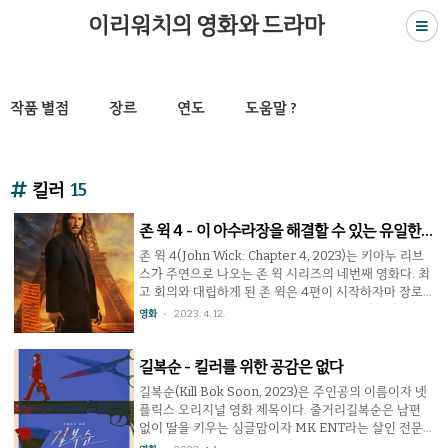
이리워치의 영화와 드라마
작품 별점
장르
연도
도움말 ?
킬러
15
존 윅 4 - 이 아수라장을 해결할 수 있는 유일한
결말
존 윅 4(John Wick: Chapter 4, 2023)는 키아누 리브
스가 주연으로 나오는 존 윅 시리즈의 네번째 영화다. 최
고 회의와 대립하게 된 존 윅은 4편이 시작하자마 장로 1
명을 해치운다. 최고 회의는 빈센트 드 그라몽 후작에게
영화
2023. 4. 12.
전권을 맡겨 존 윅을 처치하게 시키고, 그라몽은 존 윅 주
변의 인물들을 이용하여 그를 압박해 나간다. 그나마 남
아있던 친구들도 희생되기 시작하자 존 윅은 최후의 수
길복순 - 킬러를 위한 공감은 없다
단에 도전하기로 한다. ....하지만 누가 신경쓰겠는가. 존
길복순(Kill Bok Soon, 2023)은 주인공의 이름이자 넷
윅 4를 볼 정도라면 대부분 시리즈의 팬일 것이니 정교
플릭스 오리지널 영화 제목이다. 줄거리길복순은 남편
한 스토리 같은 건 기대하지 않을 것이다. 존 윅은 이번에
없이 딸을 키우는 싱글맘이자 MK ENT라는 살인 전문
도 정말 악당들을 많이 죽이고 또 죽이고 또 죽인다. 존
기업의 A급 킬러다. 그녀는 MK 최고의 실력을 가졌지만