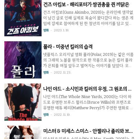
볼 수 ..
을 찾아 태국으로 떠나는데 한편에서는 인남에 의해 살
건즈 아킴보 - 해리포터가 쌍권총을 쥔 까닭은
해된 형의 복수를 위해 제일교포 야쿠자인 레이가 인남
건즈 아킴보(Guns Akimbo, 2020)는 온라인에 생각없
을 쫓는다. 작품의 초반은 군더더기 없이 매우 빠르게 진
이 남긴 글로 인해 실제로 목숨이 왔다갔다 하는 생존 게
행되는데 액션이 잔인하지만 질질 끌지 않는 면이 매력
임에 강제로 참여하게 된 한 청년의 이야기를 담고 있다.
적이다. 아빠 인남 역의 황정민이나 인남을 쫓는 레이 역
이 영화 속 세상에서는 범죄자나 정신이상자 같은 이들
영화
2023. 1. 19.
의 이정재 모두 연기력에서는 검증받았고 태국에서 인남
끼리 목숨을 건 싸움을 붙이고 생방송해주는 스키즘
을 돕는 트랜스젠더 유이 역을 한 박정민 또한 밀리지 않
(Skizm)이란 게임이 유행 중이다. 주인공 마일즈는 온라
는 연기를 보여준다..
인으로 이 게임에 대한 악플을 남기며 싸움을 벌이는데,
폴라 - 미중년 킬러의 습격
곧이어 침입한 괴한들에 의해 기절한다. 그 다음날 일어
넷플릭스 오리지널 영화 폴라(Polar, 2019)는 같은 이름
나보니 마일즈는 강제로 스키즘에 참여하게 된 상황임을
의 그래픽 노블을 원작으로 한 작품으로 늙은 킬러 폴라
알게 된다. 그것도 권총이 손에 못으로 박혀있는 상태로.
가 은퇴를 며칠 앞두고 벌어지는 이야기를 담았다. 오랫
감각적인 영상에 무자비한 살해 장면이 넘치는 이 작품
동안 사람을 죽이는 일을 직업으로 삼아 온 킬러 폴라는
영화
2022. 11. 23.
에서 다니엘 래드클리프가 맡은 마일즈는 살아남기 위해
은퇴하여 평온하게 살고 싶었지만 그가 소속되어 있던
노출(...)도 마다하지 않고 온몸을 굴린다. 마일즈..
조직 다모클레스에게는 사정이 달랐다. 50살 생일에 은
퇴하는 폴라에게 거액의 퇴직금을 지불해야 하는지라 그
나인 야드 - 소시민과 킬러의 우정, 그 원조의 매
를 죽여야만 했던 것. 당연히 폴라는 호락호락하지 않았
력
나인 야드(The Whole Nine Yards, 2000)는 다이 하
고 안 흘려도 되는 많은 피가 흐른다. 이 영화의 중심은
드로 유명한 브루스 윌리스(Bruce Willis)와 프렌즈로
단연코 폴라를 연기하는 매즈 미켈슨(Mads
유명한 매튜 페리(Matthew Perry)가 주연한 영화로 벌
Mikkelsen)이다. 그는 나이먹어도 멋있고 잘 생기고 몸
써 나온지 20년이 넘었다. 하지만 여전히 재미있는 건 지
영화
2022. 11. 19.
좋은 미중년이 뭔지 확실하게 보여주며 이야기를 끌어간
금도 많이 써먹고 있는 평범한 사람이 킬러와 친구되기
다. 다양한 등장 인물들과 감각적인 편집도 매력이며 킬
의 원조 작품으로 인정받기 때문. 캐나다에 사는 치과의
러 영..
사 오즈(매튜 페리)는 장인이 남긴 빚더미와 아내와 장모
미스터 & 미세스 스미스 - 안젤리나 졸리와 브래
의 부당한 구박에도 불구하고 싫은 소리 한마디 못하는
드 핏의 그때 그 시절
미스터 & 미세스 스미스(Mr. & Mrs. Smith, 2005)는 주