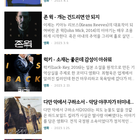
영화
2023. 4. 1.
윅 또한 마지막에 죽은 걸로 처리되는 결말인데, 그러지
사장 차민규의 동생 차민희에게 강한 견제를 받고 있다.
않으면 또 죽일테니 어쩔..
그러나 그녀에게 살인보다 더 어려운 건 사춘기에 접어
든 그녀의 딸을 키우는 일이다. ★★★★ 4/10 돈 때문
존 윅 - 개는 건드리면 안 되지
에 사람 죽이는 것들의 시시콜콜한 사연에 공감하기란
이제는 키아누 리브스(Keanu Reeves)의 대표작이 되
힘든 일 리뷰싱글맘인데 킬러라는 이야기는 쓸만한 소재
어버린 존 윅(John Wick, 2014)의 이야기는 매우 조용
가 될 수는 있다. 하지만 이 영화는 근본적으로 심각한 문
하게 시작한다. 죽은 아내의 추억을 그리며 홀로 살던 존
제점을 바닥에 깔고 시작한다. 시청자로 하여금 돈 때문
윅은 러시아 마피아와 얽히면서 차를 빼앗기고 죽은 아
영화
2023. 3. 9.
에 사람을 죽여대는 연쇄살인범에게 공감과 애정을 품을
내가 물려준 개까지 살해당한다. 악당들은 신나서 돌아
수 있도록 요구하기 때문이다. 성인 한정이라 해..
갔지만 존 윅은 사실 은둔하며 살고 있는 전설적인 킬러
라는 사실을 몰랐다. 개의 죽음을 용납할 수 없는 헐리웃
럭키 - 소재는 좋은데 감성이 아쉬워
영화답게 존 윅은 바바 야가(Baba Yaga)로 불리던 본업
럭키(Luck-Key, 2016)는 일본 소설을 원작으로 만든 기
으로 돌아가 복수를 시작한다. 평범한 은둔고수의 복수
억상실을 주제로 한 코미디 영화다. 최형욱은 업계에서
극이 될 수도 있는 이 작품을 인기 만점의 시리즈로 만든
알려진 킬러인데 한건 마무리하고 목욕탕에 갔다가 미끄
일등공신으로 세련된 총격전 장면을 들 수 있겠다. 연출
러지고 머리를 심하게 부딪혀 기억 상실증에 걸린다. 자
영화
2023. 2. 13.
자 스스로가 쿵푸가 아니라 gun-fu라고 부를 정도로 권
살을 기도할 정도로 삶이 힘들었던 윤재성은 이 광경을
총 사격 기술을 키아누 리브스로 하여..
보고 그의 옷과 사물을 가로채 부자로 하루만이라도 살
아보기로 한다. 반대로 아무 것도 기억나지 않는 최형욱
다만 악에서 구하소서 - 악당 야쿠자가 터미네이
은 자신을 윤재성으로 착각하지만 그는 새로운 재능을
터
다만 악에서 구하소서(2020)는 피도 눈물도 없을 것같
발견한다. 기억상실증을 매개로 전혀 다른 두 사람의 처
은 하드보일드 킬러가 사실은 딸사랑 아빠였다는 이야기
지가 뒤바뀌는 흥미로운 소재를 갖고 출발했음에도 불구
를 담은 영화다. 전직 국정원 소속이었다가 정치적인 이
하고 아쉬운 부분이 있다. 특히 전반적인 대사와 연출이
유로 버림받아 일본에서 청부살인으로 돈을 모으던 인남
영화
2023. 1. 25.
80~90년대의 느낌에 머물러 있으며 이야기 진행 또한
은 예전에 사귀었던 여성이 죽었고 그녀의 딸은 실종됐
느린 편이다. 반대로 극단으로 흐르지 않으며 느긋하게
다는 이야기를 듣는다. 자신의 혈육임을 알게 된 그는 딸