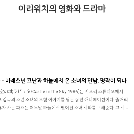
이리워치의 영화와 드라마
 - 미래소년 코난과 하늘에서 온 소녀의 만남, 명작이 되다
の城ラピュタ/Castle in the Sky, 1986)는 지브리 스튜디오에서
 감독의 소년 소녀의 모험 이야기를 담은 장편 애니메이션이다. 줄거리
자 사는 파즈는 어느날 하늘에서 떨어진 소녀 시타를 구해준다. 그 시
 군대와 해적을 피해 둘은 모험을 시작한다. 이리워치 평점
10 미야자키 하야오 스타일의 모험 활극! 리뷰 히트작 미래소년 코난
 좀 더 현실적인 능력을 가진 소년 파즈로 바꾸고, 여주인공은 거의 그대