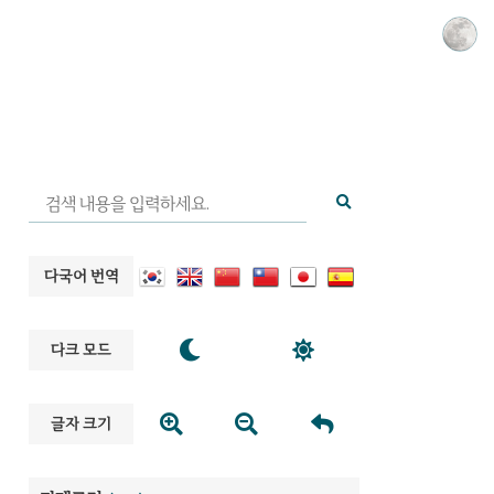
다국어 번역


다크 모드



글자 크기