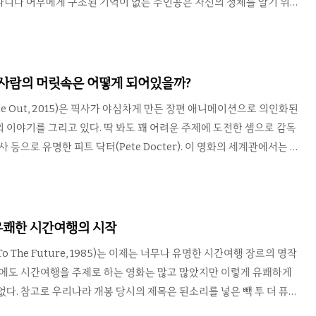
다니다 어부에게 구조된 기억이 없는 주인공은 자신의 정체를 알기 위해
위스 은행 계좌를 확인하러 떠난다. 거기서 발견한 것은 서로 다른 이
 적지 않은 돈, 그리고 권총이었던지라 더더욱 혼란에 빠진다. 그는 다가
인지하고 자신의 정체를 밝히기 위해 행동에 나선다. 군더더기없는 날
르면서도 완급 조절이 확실한 더그 라이먼(Doug Liman) 감독의 신
 사람의 머릿속은 어떻게 되어있을까?
확실하게 사로잡았다. 특히 볼펜 등 주변 사물..
de Out, 2015)은 픽사가 야심차게 만든 장편 애니메이션으로 의인화된
 이야기를 그리고 있다. 딱 봐도 꽤 어려운 주제에 도전한 셈으로 감독
사 등으로 유명한 피트 닥터(Pete Docter). 이 영화의 세계관에서는 사
기쁨, 슬픔, 버럭, 까칠, 소심이라는 다섯가지 감정이 머릿속 감정 컨트롤
인의 행복을 위해 노력하고 있다. 주인공 라일리는 미네소타의 시골 마
 만족과 행복을 느끼면서 살았지만 아빠의 사업 때문에 복잡한 샌프란시
선 환경에 적응하기 힘들어한다. 그 와중에 라일리 머릿속 기쁨이와 슬
- 유쾌한 시간여행의 시작
 감정 컨트롤 본부에서 튀어 나오게 되면서 라일리..
 To The Future, 1985)는 이제는 너무나 유명한 시간여행 장르의 명작
후에도 시간여행을 주제로 하는 영화는 많고 많았지만 이렇게 유쾌하게
없다. 참고로 우리나라 개봉 당시의 제목은 된소리를 넣은 빽 투 더 퓨처.
타를 맡고 있는 마티 맥플라이는 평소에 친하게 지내던 에밋 브라운 박