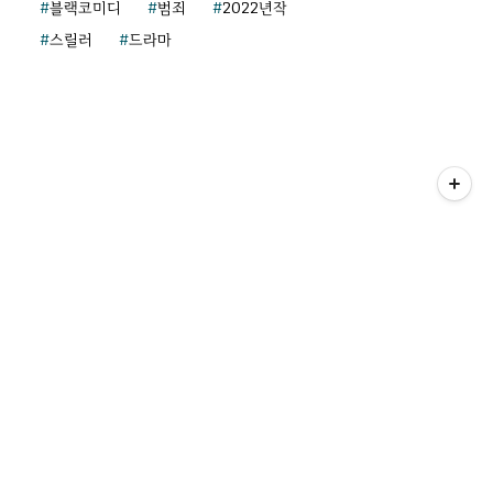
블랙코미디
범죄
2022년작
스릴러
드라마