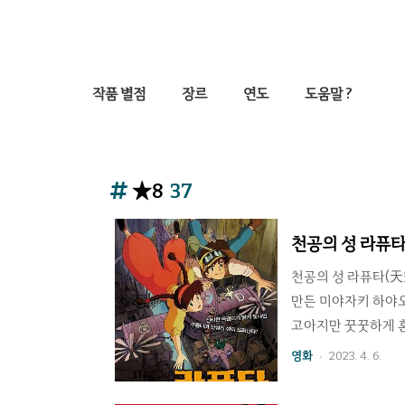
작품 별점
장르
연도
도움말 ?
★8
37
천공의 성 라퓨타
천공의 성 라퓨타(天空
만든 미야자키 하야오
고아지만 꿋꿋하게 혼
타를 쫓아오는 정부의
영화
2023. 4. 6.
★★★★★★★★ 8/
(1978)에서 코난을