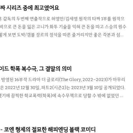
공중도시 라퓨타의 전설에 얽힌 비밀을 섞어서 미야자키 하야오 감독 스타
 타짜 시리즈 중에 최고였어요
 모험 영화의 걸작이다. 시작부터 끝까지 다양한 사건과 생동감있는 ..
동훈 감독의 두번째 연출작으로 허영만/김세영 원작의 타짜 1부를 원작으
도박으로 큰 돈을 잃은 고니가 화투 기술을 익혀 큰 돈을 따고 스승의 원수
떻게 보면 도박/갬블 장르의 정석을 따른 줄거리지만 좋은 각본과 섬세
혜수, 백윤식, 유해진, 김윤석, 김응수, 권태원 등의 좋은 연기 덕분에 작
 지난 지금도 여전히 사람들에게 회자되는 작품이다. 특히 아귀를 맡은
 한방에 주연급 배우로 올라설 수 있었다. 화투의 규칙을 모르고 봐도
 연출되어 있으며 사람들 귀에 쏙쏙 박히는 인상적인 대사들이 많기로
메이드 학폭 복수극, 그 결말의 의미
이는 당사자들의 얼굴 표정을 한 화면에 같이 잡아주는 구성도..
영된 16부작 드라마 더 글로리(The Glory, 2022~2023)가 마무리
은 2022년 12월 30일, 파트2(시즌2)는 2023년 3월 10일 공개되었다.
기에 끔찍한 학교폭력(학폭)에 속수무책으로 당할 수 밖에 없었던 문
하여 자신에게 상처를 준 사람들에게 복수를 진행한다. 작가 김은숙은
해 약자를 보호해야 하는 국가 시스템, 특히 학교와 경찰이 권력과 자본
보여줌과 동시에 왜 문동은이 사적 제재에 매달릴 수 밖에 없는지 시청
한다. 특이한 건 복수는 간접적으로 진행된다는 점. 문동은은 당사자에
- 코엔 형제의 절묘한 해피엔딩 블랙 코미디