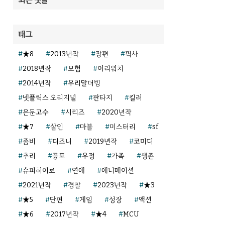
태그
★8
2013년작
장편
픽사
2018년작
모험
이리워치
2014년작
우리말더빙
넷플릭스 오리지널
판타지
킬러
은둔고수
시리즈
2020년작
★7
살인
마블
미스터리
sf
좀비
디즈니
2019년작
코미디
추리
공포
우정
가족
생존
슈퍼히어로
연애
애니메이션
2021년작
경찰
2023년작
★3
★5
단편
게임
성장
액션
★6
2017년작
★4
MCU