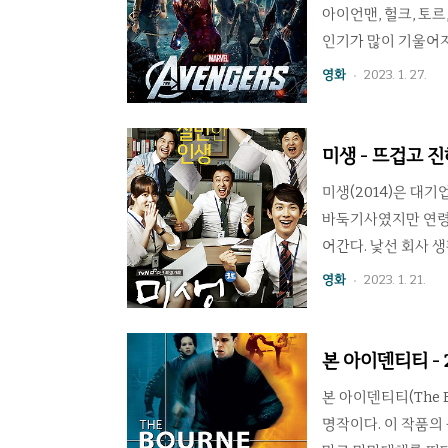
아이언맨, 헐크, 토
인기가 많이 기울어져
이상의 것이 필요했다. 
영화
2023. 1. 27.
기대와 걱정 속에 개
괜찮을 슈퍼히어로들
의 비중 문제일 것이
미생 - 뜨겁고 
해 많은 지지층을 쌓
미생(2014)은 대
바둑기사였지만 연령
어간다. 낯선 회사 
안시하던 동료 사원들
영화
2023. 1. 21.
김태호의 탄탄한 웹
큰 공감을 일으키며 
로 한 전형적인 드라
본 아이덴티티 -
루지 않고 가장 밑바
본 아이덴티티(The B
차가..
명작이다. 이 작품의