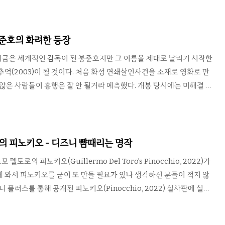
 휘말려 그만 1955년의 세계로 날아가게 된다. 그는 아직 자신의 아빠
생 시절의 엄마를 만나는데 그녀가 자신에게 반하면서 이야기는 매우 혼
 백 투 더 퓨처 시리즈가 인기있는 이유는 시간여행이 만들어내는 타임
봉준호의 화려한 등장
지함과 가벼운 사이 적당한 수준으로 풀어나가기 때..
 지금은 세계적인 감독이 된 봉준호지만 그 이름을 제대로 날리기 시작한
추억(2003)이 될 것이다. 처음 화성 연쇄살인사건을 소재로 영화로 만
 않은 사람들이 흥행은 잘 안 될거라 예측했다. 개봉 당시에는 미해결 사
기가 대중성이 없을 거라 믿었기 때문이었지만 뚜껑을 열어보니 정반대.
의 섬세하고 정밀한 각본과 연출을 만난 송강호, 박해일 등의 좋은 연
 명작을 만들어낸다. 영화는 시작부터 끝까지 봉준호 감독이 준비해 놓
관객들에게 지루함을 허락하지 않는다. 암울할 수도 있는 소재임에도 틈
 피노키오 - 디즈니 뺨때리는 명작
또한 빠지지 않는다. 특히 작품 내내 살아 숨쉬는 디테일은 엄청난 충..
토로의 피노키오(Guillermo Del Toro's Pinocchio, 2022)가
 와서 피노키오를 굳이 또 만들 필요가 있나 생각하신 분들이 적지 않
니 플러스를 통해 공개된 피노키오(Pinocchio, 2022) 실사판에 실망
그렇겠다. 그런데 이 작품을 보시면 생각이 달라질 것이다. 우선 어둡고
한 기예르모 델 토로(Guillermo Del Torro)가 감독이며 이완 맥