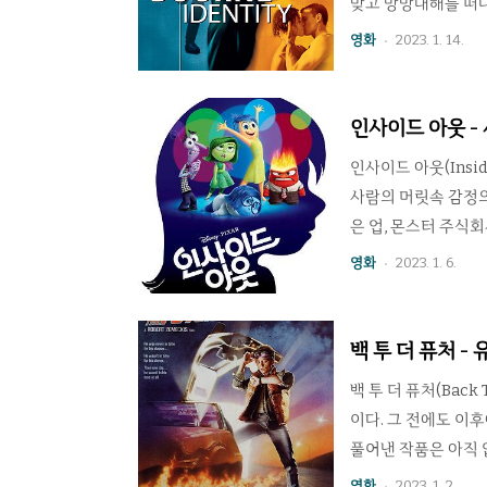
맞고 망망대해를 떠
유일하게 남아있던 스
영화
2023. 1. 14.
름로 된 많은 여권과
오는 수상한 손길을 
것 그대로의 액션과 빠
인사이드 아웃 -
선한 연출은 관객을 
인사이드 아웃(Insi
사람의 머릿속 감정의
은 업, 몬스터 주식회
람이 태어날 때부터 
영화
2023. 1. 6.
본부에 살면서 몸 주
을에 살면서 충분한
스코에 이사오면서 낯
백 투 더 퓨처 
픔이가 우연한 사고로
백 투 더 퓨처(Back
이다. 그 전에도 이
풀어낸 작품은 아직 
고등학교 밴드에서 기
영화
2023. 1. 2.