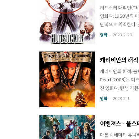
게 직접 복수하기 보
허드서커 대리인(The 
영화다. 1958년의
단직으로 취직한다. 
요했던 회사의 중역 
영화
2023. 2. 20.
의 주가를 떨어뜨리려
인데, 문제는 노빌이
훌라후프는 대히트를
캐리비안의 해적 1
고 반대로 성실했던 
은?
캐리비안의 해적: 블랙 펄의
Pearl, 2003
진 영화다. 탄생 기
때가 대부분이었고 
영화
2023. 2. 1.
적: 블랙 펄의 저주
롯하여 키이라 나이틀
각각 해적선 선장, 
어벤져스 - 올
아 움직였으며 다른 조
마블 시네마틱 유니