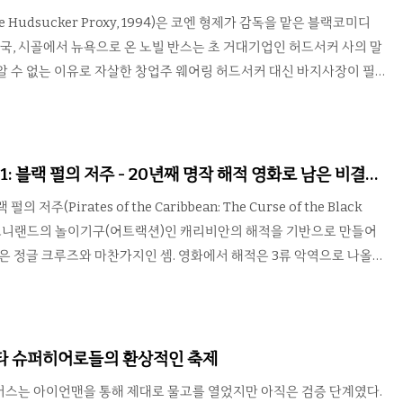
다는 자신을 괴롭힌 사람들과 그 주변 사람들과..
Hudsucker Proxy, 1994)은 코엔 형제가 감독을 맡은 블랙코미디
 미국, 시골에서 뉴욕으로 온 노빌 반스는 초 거대기업인 허드서커 사의 말
알 수 없는 이유로 자살한 창업주 웨어링 허드서커 대신 바지사장이 필
시드니 J. 머스버거는 매우 멍청해 보였던 노빌을 사장 자리에 앉혀 회사
 한다. 나중에 주식을 싼 값에 사들여 경영권을 차지하려고 했기 때문
 그렇게 무능하지 않았다는 점이다. 얼떨결에 만들었던 노빌의 첫 작품
 치면서 오히려 허드서커 사의 주가를 크게 올리니 시드니는 낭패를 보
: 블랙 펄의 저주 - 20년째 명작 해적 영화로 남은 비결
노빌은 자만하게 되고 시드니는 그를 실각시키기 위한 음모..
 저주(Pirates of the Caribbean: The Curse of the Black
)는 디즈니랜드의 놀이기구(어트랙션)인 캐리비안의 해적을 기반으로 만들어
원은 정글 크루즈와 마찬가지인 셈. 영화에서 해적은 3류 악역으로 나올
주역이어도 흥행에서 참패를 거둔 경우도 많았다. 하지만 캐리비안의 해
는 해적 영화임에도 큰 성공을 거뒀다. 잭 스패로우를 연기한 조니 뎁을 비
리, 올란도 블룸, 제프리 러시 이 4인방의 활약이 가장 큰 역할을 했다.
여주인공, 남주인공, 라이벌 선장이지만 하나같이 개성적인 캐릭터로 살
스타 슈퍼히어로들의 환상적인 축제
연들 또한 색다른 모습을 ..
버스는 아이언맨을 통해 제대로 물고를 열었지만 아직은 검증 단계였다.