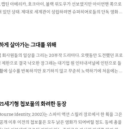
르, 캡틴 아메리카, 호크아이, 블랙 위도우가 선보였지만 아이언맨 쪽으로
 있던 상태. 제대로 세계관이 성립하려면 슈퍼히어로들의 단독 영화 그
그 첫번째 실험이랄 수 있는 어벤져스(The Avengers, 2012)가 많은
봉했고, 그 결과는 아시겠지만 대성공이었다. 한명만 주연으로 내놔도
이 잔뜩 나오는 이 어벤져스에서 가장 중요한 것은 역시 슈퍼히어로들
다. 이미 인기가 많은 아이언맨뿐만 아니라 오랫동안 마블 코믹스를 통
진하게 살아가는 그대를 위해
아놓은 다른 히어로들을 소홀하게 취급하면 그들의 팬은 MCU..
기업 회사원들의 일상을 그리는 20부작 드라마다. 오랫동안 도전했던 프로
 제한으로 결국 낙오한 장그래는 대기업 원 인터내셔널에 인턴으로 들
생활에 실수를 반복하지만 포기하지 않고 꾸준히 노력하기에 처음에는 백
 또한 장그래의 노력에 하나 둘 그를 받아들이며 함께 성장해 나간다.
툰 원작을 기반으로 밀도있게 엮은 이 드라마는 당시 같은 회사원들에게
큰 인기를 얻어 일종의 사회 현상이 될 정도였다. 특히 대기업을 배경으
마와는 달리 이 작품에서는 엘리트 사원의 출세나 연애 생활은 전혀 다
 21세기형 첩보물의 화려한 등장
닥인 고졸 신입 인턴인 장그래를 중심에 두고 이야기를 펼쳐가고 있다.
ourne Identity, 2002)는 스파이 액션 스릴러 장르에서 한 획을 그은
 공개 이후 이전의 첩보물은 모두 낡은 영화가 되어버릴 정도. 등에 총을