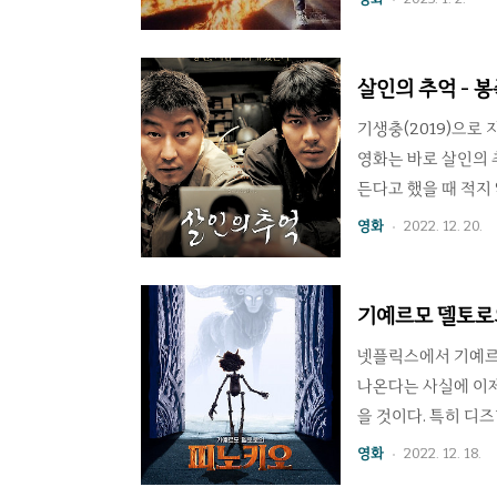
사의 타임머신 시험에
와 사귀지 않는 고교
란스워지기 시작한다.
살인의 추억 - 
패러독스를 적당한 진
기생충(2019)으로
영화는 바로 살인의 
든다고 했을 때 적지
건이었던 지라 이야
영화
2022. 12. 20.
봉준호 감독과 스텝들
기는 지금도 회자되는
은 길을 따라가지만 
기예르모 델토로의
틈이 끼어드는 웃음 
넷플릭스에서 기예르모 델
나온다는 사실에 이제
을 것이다. 특히 디즈
하신 분들은 더더욱 
영화
2022. 12. 18.
기괴한 독특함으로 유명