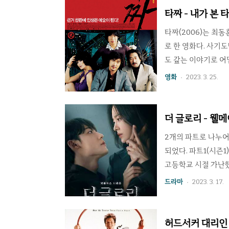
로 갖다 쓴 다음, 
타짜 - 내가 본
일로 만든 소년 소녀
타짜(2006)는 최
로 한 영화다. 사기
도 갚는 이야기로 어
한 연출에 조승우, 김
영화
2023. 3. 25.
품이 나온지 17년이
김윤석은 이 작품으로
쉽게 이해할 수 있게
더 글로리 - 웰
유명하다. 도박을 벌
2개의 파트로 나누어 방
되었다. 파트1(시즌1)
고등학교 시절 가난했
동은은 18년간 준비
드라마
2023. 3. 17.
16편의 이야기를 통
에 얼마나 허약한지 
자를 효과적으로 설득
허드서커 대리인 