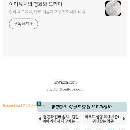
이리워치의 영화와 드라마
영화나 드라마, 단편 리뷰하고 평점도 매깁니다.
구독하기
iriWatch.com
iriwatch@outlook.com
Mynem Skin 2.7.4
© Armynem
잠깐만요! 이 글도 한 번 보고 가세요~
팔콘과 윈터 솔져 - 캡틴
록우드 심령 회사 시즌1 -


아메리카 세대 교체는 쉽
귀신잡는 청춘
지 않지