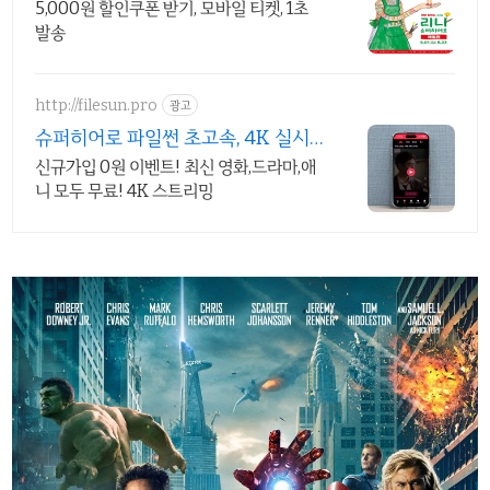
기
5,000원 할인쿠폰 받기, 모바일 티켓, 1초
발송
http://filesun.pro
광고
슈퍼히어로 파일썬 초고속, 4K 실시
간 보기!
신규가입 0원 이벤트! 최신 영화,드라마,애
니 모두 무료! 4K 스트리밍