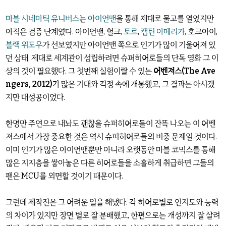
마블 시네마틱 유니버스
는
아이언맨
을 통해 제대로 물고를 열었지만
아직은 검증 단계였다. 아이언맨, 헐크,
토르
,
캡틴 아메리카
, 호크아이,
블랙 위도우
가 선보였지만 아이언맨 쪽으로 인기가 많이 기울어져 있
던 상태. 제대로 세계관이 성립하려면 슈퍼히어로들의 단독 영화 그 이
상의 것이 필요했다. 그 첫번째 실험이랄 수 있는
어벤져스(The Ave
ngers, 2012)
가 많은 기대와 걱정 속에 개봉했고, 그 결과는 아시겠
지만 대성공이었다.
한명만 주연으로 내놔도 괜찮을 슈퍼히어로들이 잔뜩 나오는 이 어벤
져스에서 가장 중요한 것은 역시 슈퍼히어로들의 비중 문제일 것이다.
이미 인기가 많은 아이언맨뿐만 아니라 오랫동안 마블 코믹스를 통해
많은 지지층을 쌓아놓은 다른 히어로들을 소홀하게 취급하면 그들의
팬은 MCU를 외면할 것이기 때문이다.
그런데 제작진은 그 어려운 일을 해냈다. 각 히어로별로 인지도와 능력
의 차이가 있지만 장면 별로 잘 분배했고, 한편으로는 개성까지 잘 살려