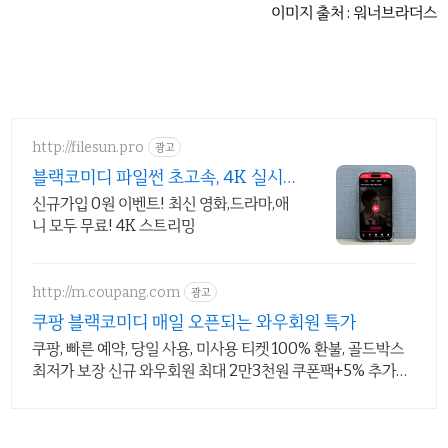
이미지 출처 : 워너브라더스
http://filesun.pro
광고
블랙코미디 파일썬 초고속, 4K 실시
간 보기!
신규가입 0원 이벤트! 최신 영화,드라마,애
니 모두 무료! 4K 스트리밍
http://m.coupang.com
광고
쿠팡 블랙코미디 매일 오픈되는 와우회원 특가
쿠팡, 빠른 예약, 당일 사용, 미사용 티켓 100% 환불, 골드박스
최저가 보장 신규 와우회원 최대 2만3천원 쿠폰팩+5% 추가적
립 혜택! 여행도 이제 쿠팡에서!