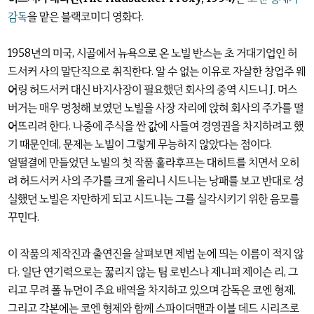
감독
을 맡은 블랙코미디 영화다.
1958년의 미국, 시골에서 뉴욕으로 온 노빌 반스는 초 거대기업인 허
드서커 사의 말단직으로 취직한다. 알 수 없는 이유로 자살한 창업주 웨
어링 허드서커 대신 바지사장이 필요했던 회사의 중역 시드니 J. 머스
버거는 매우 멍청해 보였던 노빌을 사장 자리에 앉혀 회사의 주가를 떨
어뜨리려 한다. 나중에 주식을 싼 값에 사들여 경영권을 차지하려고 했
기 때문인데, 문제는 노빌이 그렇게 무능하지 않았다는 점이다.
얼떨결에 만들었던 노빌의 첫 작품 훌라후프는 대히트를 치면서 오히
려 허드서커 사의 주가를 크게 올리니 시드니는 낭패를 보고 반대로 성
실했던 노빌은 자만하게 되고 시드니는 그를 실각시키기 위한 음모를
꾸민다.
이 작품의 제작진과 출연진을 살펴보면 제법 눈에 띄는 이름이 적지 않
다. 일단 연기력으로는 꿇리지 않는 팀 로빈스나 제니퍼 제이슨 리, 그
리고 무려 폴 뉴먼이 주요 배역을 차지하고 있으며 감독은 코엔 형제,
그리고 각본에는 코엔 형제와 함께 스파이더맨과 이블 데드 시리즈로