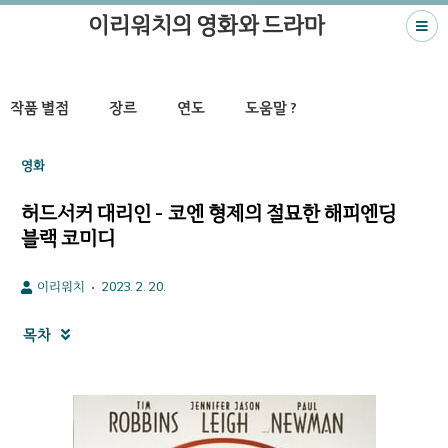
이리워치의 영화와 드라마
작품 별점
장르
연도
도움말 ?
영화
허드서커 대리인 - 코엔 형제의 절묘한 해피엔딩
블랙 코미디
이리워치
2023. 2. 20.
목차
