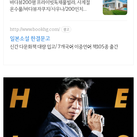
월 한정 수영장 포함
바다뷰200평 프라이빗독채풀빌라, 사계절
온수풀/바다뷰자쿠지/사우나/200인치시
네마 바다뷰 자쿠지 상시 무료, 7-8월 한정
수영장포함, 핀란드식 사우나,200평정원
http://www.bookhg.com/
광고
일본소설 한결문고
신간 다문화책 대량 입고/ 7개국어 이중언어 책105종 출간