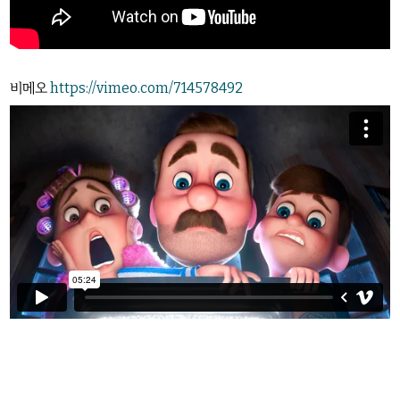
비메오
https://vimeo.com/714578492