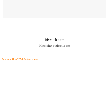
iriWatch.com
iriwatch@outlook.com
Mynem Skin 2.7.4
© Armynem