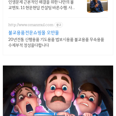
사TV 유튜브 운영
인생문제 근본적인 해결을 위한 나만의 불
교멘토. 1:1 현문현답 컨설팅 바른수행. 사주
알고리즘, 붓다 장애를 말하다(2016우수출
판콘텐츠) 저자와의 특별한 만남
http://www.omanmul.com
광고
불교용품전문쇼핑몰 오만물
20년전통 신행용품 기도용품 법보시용품 불교용품 무속용품
수제부적 정성을다합니다