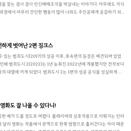
딸을 찾는 겸사 겸사 인신매매조직을 박살내는 이야기다. 아무래도 자식
 과정에서 아무리 잔인한 행동이 많이 나와도 주인공에게 공감하기 쉬웠
서 결국 딸을 구해내는데 성공하고 영화도 성공했다. 덕분에 후속편도 2
 아저씨 또는 할아버지가 은퇴해 평범한 척 살고 있다가 어떤 일을 계
다는 식의 이야기를 담은 영화가 지금까지도 흥하고 있다. 특히 배우
Neeson)의 대표작으로 자리잡아 비슷한 캐릭터로 다른 영화 뿐만 아니라
안전하게 벗어난 2편 징크스
. 이 영화의 또 한가지 소구점은 바로 아빠들의 판타지. 이혼당..
수 있는 범죄도시(2017)의 성공 이후, 후속편의 등장은 예견되어 있었
 인해 범죄도시 2(2022)는 1년 늦춰진 2022년에 개봉했지만 전작보다
의 대열에 끼게 되었다. 범죄도시 2는 1편의 성공 공식을 성실하게 따
남과 대한민국 양쪽으로 확장하는 대신 전편의 장첸 못지 않은 강력한
시킨다. 강해상은 베트남에 온 한국인들을 납치하여 돈을 요구한 후 그
로, 그의 잔인함이나 살해한 인원 수도 장첸을 넘어서게 설정해 두었
 연기하는 마석도 형사의 파워 또한 전편에서 업그레이드 되었다는 점이
 영화도 잘 나올 수 있다니!
해보였던 악당들이 마석도만 만나면 픽픽 쓰러진다. 악당 대장인 강..
공한 예가 드물 정도로 어렵다. 플레이어와 상호작용으로 이뤄지는 인터
과 달리 영화는 작품에서 관객으로 한쪽 방향으로 흘러간다는 차이 때문