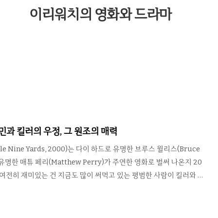
이리워치의 영화와 드라마
시민과 킬러의 우정, 그 원조의 매력
le Nine Yards, 2000)는 다이 하드로 유명한 브루스 윌리스(Bruce
 유명한 매튜 페리(Matthew Perry)가 주연한 영화로 벌써 나온지 20
 여전히 재미있는 건 지금도 많이 써먹고 있는 평범한 사람이 킬러와 친
로 인정받기 때문. 캐나다에 사는 치과의사 오즈(매튜 페리)는 장인이
 장모의 부당한 구박에도 불구하고 싫은 소리 한마디 못하는 소심한 성
러던 어느 날 옆집이 이사왔는데 새 이웃은 미국 시카고에서 유명한 킬