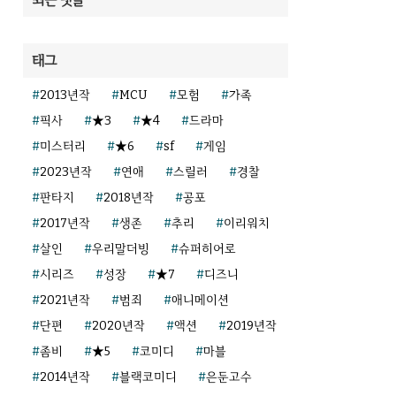
태그
2013년작
MCU
모험
가족
픽사
★3
★4
드라마
미스터리
★6
sf
게임
2023년작
연애
스릴러
경찰
판타지
2018년작
공포
2017년작
생존
추리
이리워치
살인
우리말더빙
슈퍼히어로
시리즈
성장
★7
디즈니
2021년작
범죄
애니메이션
단편
2020년작
액션
2019년작
좀비
★5
코미디
마블
2014년작
블랙코미디
은둔고수