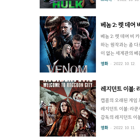
정이 거의 없다. 원
인격에 적응하기 위해
자마자 그냥 자연스럽
베놈 2: 렛 데어
에 더 예뻐진데다가 
베놈 2: 렛 데어 비 카
하는 원작과는 좀 다
이 없는 세계관의 베
2편은 베놈과 에디 
영화
2022. 10. 12.
장르라는 걸 빼고 보
이었다면 2편은 그냥
다 아는 상태에서의 
레지던트 이블: 
그저 제3자가 되었다.
캡콤의 오래된 게임
레지던트 이블: 라쿤시티(R
감독의 레지던트 이
보여 팬들로부터 제법
영화
2022. 10. 11.
재현되어 있지만 칭