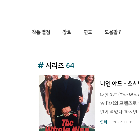
작품 별점
장르
연도
도움말 ?
시리즈
64
나인 야드 - 소
나인 야드(The Who
Willis)와 프렌즈로
년이 넘었다. 하지만
구되기의 원조 작품으
영화
2022. 11. 19.
남긴 빚더미와 아내와
격의 소시민이다. 그