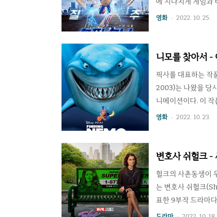
에 지나치게 게임과 
구하다 보면 원작과 
영화
2022. 10. 25.
각본을 맡는다면 바
줄타기를 잘 한 작품도
Hedgehog, 20
니모를 찾아서 -
델을 기반으로 원작 
픽사를 대표하는 작품을
2003)는 나왔을 
니메이션이다. 이 작
고 섬세한 표현을 첫
영화
2022. 10. 23.
운 바다는 물론, 생
다가 바다 속 다양한
주연인 말린과 니모 
변호사 쉬헐크 -
을 하나하나 잘 살려내
헐크의 사촌동생이 우
는 변호사 쉬헐크(She
표한 9부작 드라마다
궤가 다른데, 우선 
드라마
2022. 10. 18.