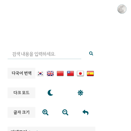
다국어 번역


다크 모드



글자 크기