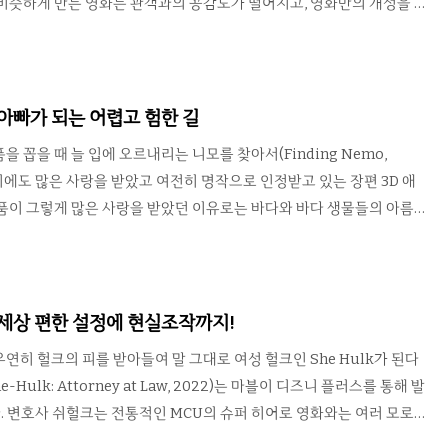
비슷하게 만든 영화는 관객과의 공감도가 떨어지고, 영화만의 개성을 추
달라져 외면받는다. 특히 원작 게임에 아예 관심이 없는 이가 감독이나
로 재앙으로 치닫는다. 하지만 그럼에도 불구하고 게임과 영화 사이에서
 드물지만 있다. 그 가운데 하나가 바로 수퍼 소닉(Sonic the
20)이다. 예고편 공개 이후 많은 이들의 질타로 원작에 가깝게 수정한 CG 모
 아빠가 되는 어렵고 험한 길
팬들이 기대하던 소닉이 극장의 커다란 화면으로 옮겨 간 모습을 잘..
 꼽을 때 늘 입에 오르내리는 니모를 찾아서(Finding Nemo,
당시에도 많은 사랑을 받았고 여전히 명작으로 인정받고 있는 장편 3D 애
품이 그렇게 많은 사랑을 받았던 이유로는 바다와 바다 생물들의 아름답
번째로 들 수 있겠다. 픽사는 이 영화 한편을 통해 산호초 지역의 아름다
명체가 거의 살지 않는 삭막한 바다까지 관객들에게 제대로 보여준다. 게
 수중 생물들의 생태까지 가능한 표현하며 자연스럽게 눈을 사로잡는다.
부자 뿐만 아니라 정말 많은 생물들이 등장함에도 불구하고 그들의 개성
 세상 편한 설정에 현실조작까지!
는, 정말 하기 힘든 과업을 해낸 픽사에게 박수를 칠 수 밖에 ..
연히 헐크의 피를 받아들여 말 그대로 여성 헐크인 She Hulk가 된다
-Hulk: Attorney at Law, 2022)는 마블이 디즈니 플러스를 통해 발
. 변호사 쉬헐크는 전통적인 MCU의 슈퍼 히어로 영화와는 여러 모로
쉬헐크가 되는 과정은 혈통 덕이라니 그렇다쳐도, 쉬헐크가 된 후 성장과