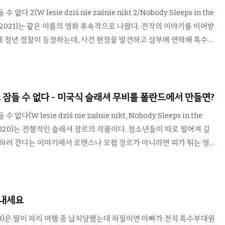
로이 모레츠가 그에게 구원받는 알리나로 나오며 니..
다 2(W lesie dziś nie zaśnie nikt 2/Nobody Sleeps in the
t 2, 2021)는 같은 이름의 영화 후속작으로 나왔다. 전작의 이야기를 이어받
 청년 경찰이 등장하는데, 사건 현장을 발견하고 상부에 연락해 특수부
대한 공권력에 위압당한 탓인지 전작의 무서운 살인마들은 별다른 문제없
포되어 철창에 갇힌다. 하지만 이대로 끝날 리가 없고 다른 살인마가 탄
점이 1편 바로 다음이고 살아남은 출연진들 대부분이 그대로 나오는지
연 이야기를 어떻게 끌고갈까 조금 기대하게 되는 맛이 있다. 그러나 그
 잠들 수 없다 - 미국식 슬래셔 무비를 폴란드에서 만들면?
마자 여지없이 무너진다..
다(W lesie dziś nie zaśnie nikt, Nobody Sleeps in the
t, 2020)는 전형적인 슬래셔 장르의 작품이다. 청소년들이 따로 떨어져 깊
핑하러 간다는 이야기에서 로맨스나 모험 장르가 아니라면 피가 튀는 영
 다만 이 작품은 폴란드에서 만들었다는 것이 독특한 부분일 것이다. 땅
 폴란드답게 끝없이 이어지는 숲 속에서 수많은 살인이 일어난다. 아쉬
 개성이 부족하다는 점. 슬래셔 장르에 충실하게 젊은이들과 호수, 캠프
의 섹스, 생명력 강한 살인마들과 파이널 걸(Final Girl)까지 준비했
힘내세요
상을 남기는데에는 ..
008)은 딸이 파리 여행 중 납치당했는데 하필이면 아빠가 전직 특수부대원