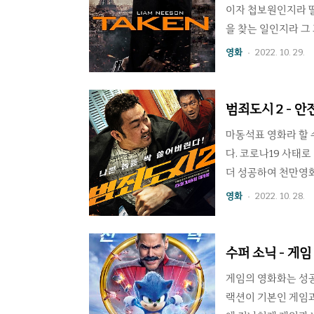
이자 첩보원인지라 
을 찾는 일인지라 그
고 수많은 역경 속에
영화
2022. 10. 29.
개나 나오고 나이많은
기로 무쌍난무를 벌인
니암 리슨(Liam 
범죄도시 2 - 
광고에도 나온 바 있다
마동석표 영화라 할 
다. 코로나19 사태로
더 성공하여 천만영화
라간다. 무대를 베트
영화
2022. 10. 28.
악당인 강해상을 등장
대로 살해하는 범죄자
다. 문제는 마동석이
수퍼 소닉 - 게임
다. 덕분에 꽤나 강
게임의 영화화는 성
랙션이 기본인 게임