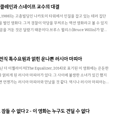
투데스키(브루스 윌리스)였다. 오즈는 지미와 친해지고 우정을 느낄 정도
 맥클레인과 스네이프 교수의 대결
미에게 걸린 현상금을 탐낸 아내 때문에 ..
rd, 1988)는 고층빌딩인 나카토미 타워에서 인질을 잡고 있는 테러 집단
을 벌인 영화다. 그저 경찰이 악당을 무찌르는 액션 영화라고 볼 수 있지
공을 거둔 것은 달랐기 때문이다.브루스 윌리스(Bruce Willis)가 맡은
 전형적인 액션 영화 주인공과는 다른 성격이다. 아내와는 별거 중이고
 불안과 질투를 느끼는 속좁은 성격에, 테러리스트들과의 싸움에서도 람
도적으로 적을 처치하기보다는 엎치락 덮치락 싸우다가 겨우 무찌르는
 아프고 힘들어 죽겠는 와중에도 농담은 잊지 않으며 의지 만큼은 꺾이
 전직 특수요원과 얽힌 운나쁜 러시아 마피아
Alan Rickman)이 연기한 머리좋은 악당 두목 ..
 더 이퀄라이저(The Equalizer, 2014)로 표기된 이 영화에는 은둔한
 얽히게 된 러시아 마피아가 있다. 그 사이에 불쌍한 소녀가 있긴 했지
면 언젠가는 러시아 마피아와 만났을 것 같다. 역시나 러시아 마피아는
 박살나는데 심지어 미국이 아닌 본국 러시아에 살고있는 보스까지도 포
 열명만 있어도 지구는 평화로울텐데. 전직 특수요원이 악당들을 혼내주
 덴젤 워싱턴(Denzel Washington)은 정의로우면서도 한편으로는
닌 이퀄라이저를 연기해 사람들의 뇌리에 남았다. 한때 킥애스 시리즈로
잠들 수 없다 2 - 이 영화는 누구도 견딜 수 없다