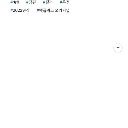
★8
장편
킬러
우정
2022년작
넷플릭스 오리지널