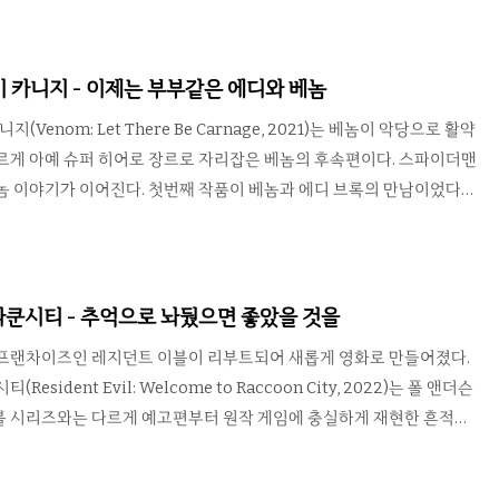
조 헐크인 브루스 배너는 10년이 훌쩍 넘는 기간 동안 자신의 힘과 분리된
 많은 노력을 해 지금에 이르렀지만 쉬헐크인 제니퍼 월터스는 힘을 얻
게 이성을 유지할 수 있으며 헐크 힘은 그대로에 겉모습은 크고 근육질
 비 카니지 - 이제는 부부같은 에디와 베놈
변호사 활동도 가능하다. 작가들이 작정하고 ..
니지(Venom: Let There Be Carnage, 2021)는 베놈이 악당으로 활약
르게 아예 슈퍼 히어로 장르로 자리잡은 베놈의 후속편이다. 스파이더맨
놈 이야기가 이어진다. 첫번째 작품이 베놈과 에디 브록의 만남이었다면
브록의 동거 생활을 다루고 있다. 이쯤 되면 눈치채겠지만 슈퍼 히어로
면 평범한 연인들의 이야기다. 1편이 서로 사귀고 동거를 시작하는 과정
 부부 생활. 특히 사랑이 흘러넘치는 연애 초기가 아닌 서로의 장단점을
갈등을 다루는 부분이다. 덕분에 전작에서 에디와 연인 관계였던 앤은
라쿤시티 - 추억으로 놔뒀으면 좋았을 것을
 베놈과 에디 브록의 관계를 이런 식의 관..
 프랜차이즈인 레지던트 이블이 리부트되어 새롭게 영화로 만들어졌다.
esident Evil: Welcome to Raccoon City, 2022)는 폴 앤더슨
블 시리즈와는 다르게 예고편부터 원작 게임에 충실하게 재현한 흔적이
 기대를 모았던 작품이다. 라쿤 시티 경찰서나 스펜서 저택도 훌륭하게
찬은 거기까지. 게임 두편의 내용을 한편의 영화에 집어넣으려고 그랬는