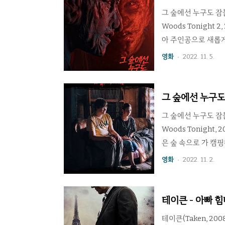
깊은 인상을 줬던 클
그 숲에선 누구도 잠들 수 없
Woods Tonigh
아 주인공으로 새롭게
대도 요청했다. 위
영화
2022. 11. 5.
이 지역 경찰에게 체
생한다. 시작하는 지
라 전작을 봤다면 과
그 숲에선 누구도
기대는 초반이 지나자
그 숲에선 누구도 잠들 수 없
Woods Tonigh
은 숲 속으로 가 캠
화일 가능성이 높다.
영화
2022. 11. 2.
의 90%가 평지라는
운 점은 이 영화만의
파이어, 매력적인 남녀
테이큰 - 아빠 
지만 보다 독특한 인
테이큰(Taken, 2