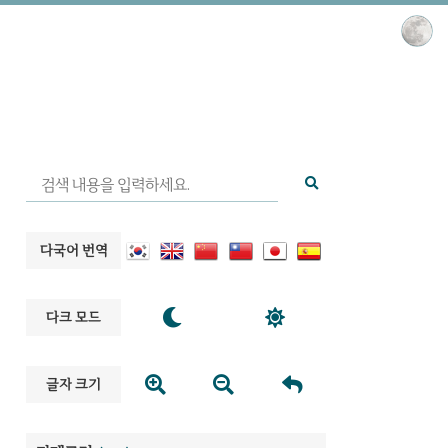
다국어 번역


다크 모드



글자 크기