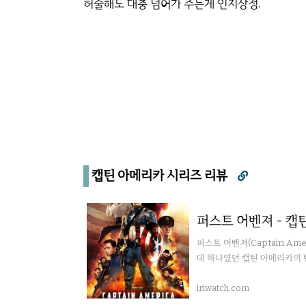
허술해도 대충 넘어가 주는게 인지상정.
캡틴 아메리카 시리즈 리뷰

퍼스트 어벤져 - 캡
퍼스트 어벤져(Captain Amer
데 하나였던 캡틴 아메리카의 
iriwatch.com