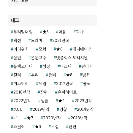
태그
우리말더빙
★5
마블
픽사
액션
드라마
2021년작
이리워치
모험
★6
애니메이션
살인
은둔고수
넷플릭스 오리지널
블랙코미디
성장
디즈니
판타지
킬러
추리
좀비
★8
범죄
미스터리
게임
2017년작
공포
2018년작
장편
슈퍼히어로
2022년작
생존
★4
2023년작
MCU
2019년작
경찰
2014년작
sf
★7
2020년작
2013년작
스릴러
★3
우정
단편