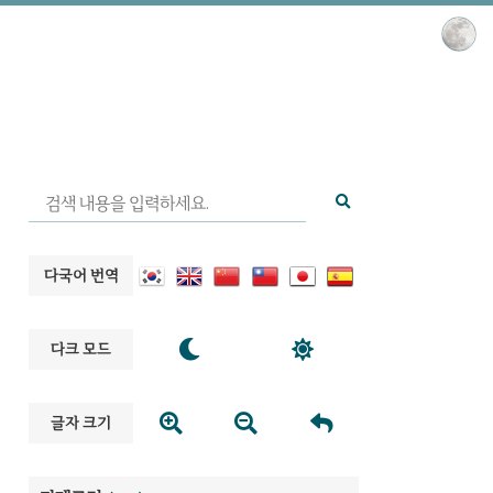
다국어 번역


다크 모드



글자 크기