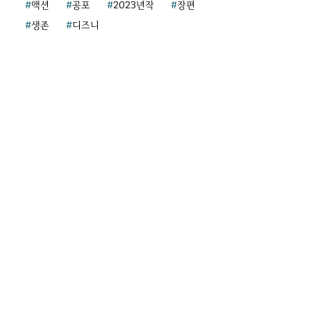
액션
공포
2023년작
장편
생존
디즈니