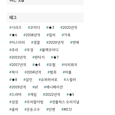
태그
시리즈
코미디
★3
2021년작
★6
2018년작
킬러
가족
미스터리
경찰
2020년작
연애
추리
우정
블랙코미디
2013년작
판타지
★7
2017년작
★4
모험
이리워치
픽사
2014년작
범죄
마블
★8
살인
슈퍼히어로
스릴러
2019년작
sf
애니메이션
드라마
게임
2022년작
★5
성장
우리말더빙
넷플릭스 오리지널
좀비
은둔고수
단편
MCU