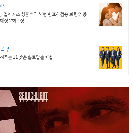
정사
2명, 업계최초 성혼주의 시행 변호사검증 회원수 공
관대상 2회수상
 폭주!
려주는 1:1 맞춤 솔로탈출비법