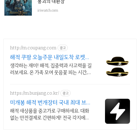
붕괴의 대환장
iriwatch.com
http://m.coupang.com
광고
해적 쿠팡 오늘주문 내일도착 로켓배
송
생각하는 재미! 해적, 집중력과 사고력을 길
러보세요. 온 가족 모여 웃음꽃 피는 시간,
쿠팡 로켓배송으로 바로 즐기세요.
https://m.bunjang.co.kr/
광고
미개봉 해적 번개장터 국내 최대 브랜
드 중고거래
해적 새상품을 중고가로 구매하세요. 대화
없는 안전결제로 간편하게! 전국 각지에서
올라오는 전국구 최다 상품 매일 10만 개 이
상의 신규 상품 업로드