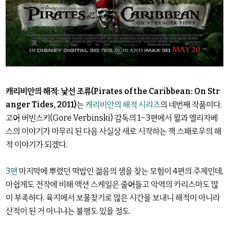
캐리비안의 해적: 낯선 조류(Pirates of the Caribbean: On Str
anger Tides, 2011)
는
캐리비안의 해적 시리즈
의 네번째 작품이다.
고어 버빈스키(Gore Verbinski) 감독의 1~3편에서 윌과 엘리자베
스의 이야기가 마무리 된 다음 사실상 새로 시작하는 잭 스패로우의 해
적 이야기가 되겠다.
3편
마지막에 뿌렸던 떡밥인 젊음의 샘을 찾는 모험이 4편의 주제인데,
아쉽게도 전작에 비해 액션 스케일은 줄어들고 악역의 카리스마도 많
이 부족하다. 육지에서 보물찾기로 많은 시간을 보내니 해적이 아니라
산적이 된 거 아니냐는 불평도 있을 정도.