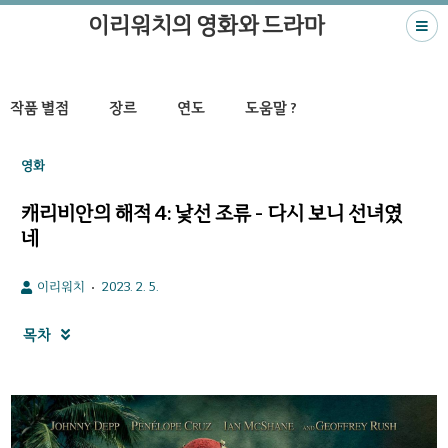
이리워치의 영화와 드라마
작품 별점
장르
연도
도움말 ?
영화
캐리비안의 해적 4: 낯선 조류 - 다시 보니 선녀였
네
이리워치
2023. 2. 5.
목차
