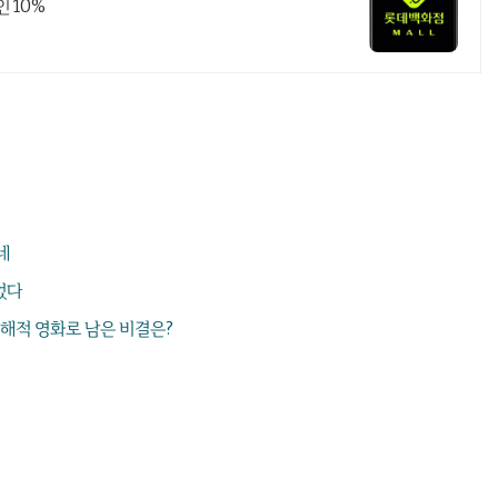
인 10%
네
었다
작 해적 영화로 남은 비결은?