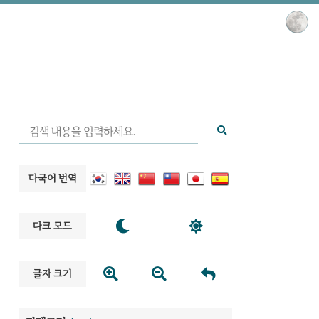
다국어 번역


다크 모드



글자 크기