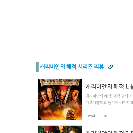
캐리비안의 해적 시리즈 리뷰

캐리비안의 해적 1: 
캐리비안의 해적: 블랙 펄의 저주(Pir
디즈니랜드의 놀이기구(어트랙션
즈...
iriwatch.com