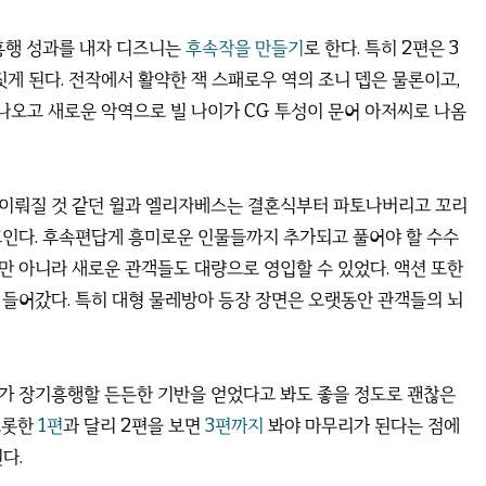
흥행 성과를 내자 디즈니는
후속작을 만들기
로 한다. 특히 2편은 3
게 된다. 전작에서 활약한 잭 스패로우 역의 조니 뎁은 물론이고,
나오고 새로운 악역으로 빌 나이가 CG 투성이 문어 아저씨로 나옴
잘 이뤄질 것 같던 윌과 엘리자베스는 결혼식부터 파토나버리고 꼬리
꼬인다. 후속편답게 흥미로운 인물들까지 추가되고 풀어야 할 수수
만 아니라 새로운 관객들도 대량으로 영입할 수 있었다. 액션 또한
 들어갔다. 특히 대형 물레방아 등장 장면은 오랫동안 관객들의 뇌
가 장기흥행할 든든한 기반을 얻었다고 봐도 좋을 정도로 괜찮은
오롯한
1편
과 달리 2편을 보면
3편까지
봐야 마무리가 된다는 점에
다.