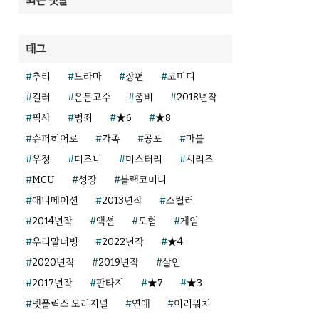
태그
추리
드라마
장편
코미디
킬러
은둔고수
좀비
2018년작
픽사
범죄
★6
★8
슈퍼히어로
가족
공포
마블
우정
디즈니
미스터리
시리즈
MCU
성장
블랙코미디
애니메이션
2013년작
스릴러
2014년작
액션
모험
게임
우리말더빙
2022년작
★4
2020년작
2019년작
살인
2017년작
판타지
★7
★3
넷플릭스 오리지널
연애
이리워치