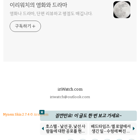
이리워치의 영화와 드라마
영화나 드라마, 단편 리뷰하고 평점도 매깁니다.
구독하기
iriWatch.com
iriwatch@outlook.com
Mynem Skin 2.7.4
© Armynem
잠깐만요! 이 글도 한 번 보고 가세요~
호스텔 - 낯선 곳, 낯선 사
배드타임즈: 엘 로얄에서


람들에 대한 공포를 현실
생긴 일 - 수렁에 빠진 악
로
당들