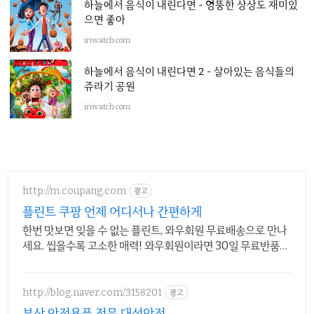
하늘에서 음식이 내린다면 - 엉뚱한 상상도 재미있
으면 좋아
iriwatch.com
하늘에서 음식이 내린다면 2 - 살아있는 음식들의
쥬라기 공원
iriwatch.com
http://m.coupang.com
광고
플린트 쿠팡 언제 어디서나 간편하게
한번 맛보면 잊을 수 없는 플린트, 와우회원 무료배송으로 만나
세요. 씹을수록 고소한 매력! 와우회원이라면 30일 무료반품으
로 부담 없이.
http://blog.naver.com/3158201
광고
부산 안전용품 전문 대성안전