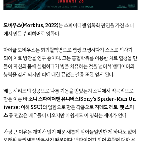
모비우스(Morbius, 2022)
는 스파이더맨 영화화 판권을 가진 소니
에서 만든 슈퍼히어로 영화다.
마이클 모비우스는 희귀혈액병으로 평생 고생하다가 스스로 의사가
되어 치료 방안을 연구 중이다. 그는 흡혈박쥐를 이용한 치료 혈청을 만
들어 자신의 몸에 실험하다가 병을 치유하는 것을 넘어서 뱀파이어의
능력을 갖게 되지만 피에 대한 끝없는 갈증 또한 얻게 된다.
베놈 시리즈의 성공으로 나름 기운을 얻었는지 소니에서 적극적으로
만든 이른 바
소니 스파이더맨 유니버스(Sony's Spider-Man Un
iverse; 이하 SSU)
의 일환으로 만든 작품으로
자레드 레토
,
맷 스미
스
등 괜찮은 배우들이 나오지만 아쉽게도 이 영화는 재미가 없다.
가장 큰 이유는
재미가 없기 때문
새롭게 받아들일만한 게 하나도 없이
오래된 클리셰를 반복하기 때문이다. 뱀파이어가 되어 흡혈에 대한 욕