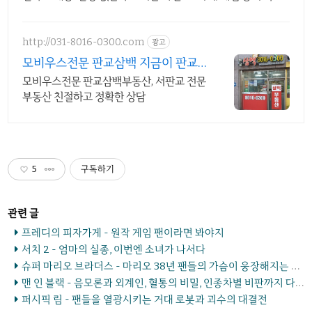
을 높여보세요.
http://031-8016-0300.com
광고
모비우스전문 판교삼백 지금이 판교
에 투자할기회!!
모비우스전문 판교삼백부동산, 서판교 전문
부동산 친절하고 정확한 상담
5
구독하기
프레디의 피자가게 - 원작 게임 팬이라면 봐야지
서치 2 - 엄마의 실종, 이번엔 소녀가 나서다
슈퍼 마리오 브라더스 - 마리오 38년 팬들의 가슴이 웅장해지는 종합선물세트
맨 인 블랙 - 음모론과 외계인, 혈통의 비밀, 인종차별 비판까지 다 들어있는 종합선물세트
퍼시픽 림 - 팬들을 열광시키는 거대 로봇과 괴수의 대결전