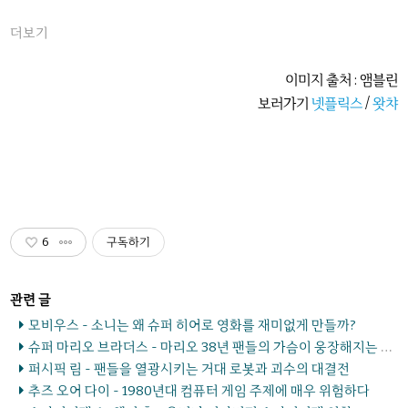
더보기
이미지 출처 : 앰블린
보러가기
넷플릭스
/
왓챠
6
구독하기
모비우스 - 소니는 왜 슈퍼 히어로 영화를 재미없게 만들까?
슈퍼 마리오 브라더스 - 마리오 38년 팬들의 가슴이 웅장해지는 종합선물세트
퍼시픽 림 - 팬들을 열광시키는 거대 로봇과 괴수의 대결전
추즈 오어 다이 - 1980년대 컴퓨터 게임 주제에 매우 위험하다