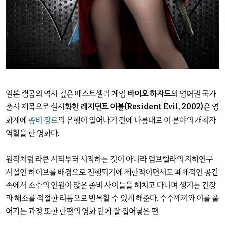
일본 캡콤의 역사 깊은 베스트셀러 게임
바이오 하자드
의 영어권 국가
출시 제목으로 실사화한
레지던트 이블(Resident Evil, 2002)
은 영
화계에
좀비 장르
의 유행이 일어나기 전에 나름대로 이 분야의 개척자
역할을 한 영화다.
원작처럼 라쿤 시티부터 시작하는 것이 아니라 엄브렐라의 지하연구
시설인 하이브를 배경으로 진행되기에 제한적이면서도 폐쇄적인 공간
속에서 소수의 인원이 많은 좀비 사이들을 헤치고 다니며 생기는 긴장
과 해소를 적절한 리듬으로 반복할 수 있게 해준다. 수수께끼와 이를 풀
어가는 과정 또한 한편의 영화 안에 잘 집어넣은 편.