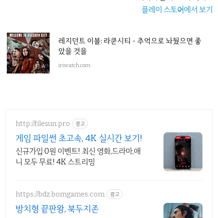
플레이 스토어에서 보기
레지던트 이블: 라쿤시티 - 추억으로 놔뒀으면 좋
았을 것을
iriwatch.com
http://filesun.pro
광고
게임 파일썬 초고속, 4K 실시간 보기!
신규가입 0원 이벤트! 최신 영화,드라마,애
니 모두 무료! 4K 스트리밍
https://bdz.bomgames.com
광고
방치형 끝판왕, 북두지존