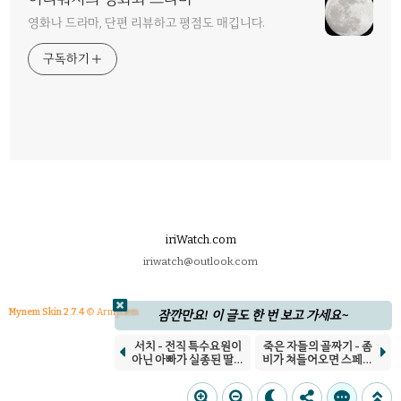
영화나 드라마, 단편 리뷰하고 평점도 매깁니다.
구독하기
iriWatch.com
iriwatch@outlook.com
Mynem Skin 2.7.4
© Armynem
잠깐만요! 이 글도 한 번 보고 가세요~
서치 - 전직 특수요원이
죽은 자들의 골짜기 - 좀


아닌 아빠가 실종된 딸을
비가 쳐들어오면 스페인
찾는 법
내전 중이라도 뭉쳐야지