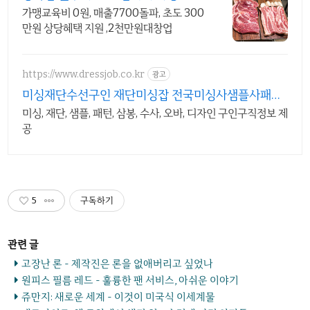
비 면제
가맹교육비 0원, 매출7700돌파, 초도 300
만원 상당혜택 지원 ,2천만원대창업
https://www.dressjob.co.kr
광고
미싱재단수선구인 재단미싱잡 전국미싱사샘플사패턴
사구인구직
미싱, 재단, 샘플, 패턴, 삼봉, 수사, 오바, 디자인 구인구직정보 제
공
5
구독하기
고장난 론 - 제작진은 론을 없애버리고 싶었나
원피스 필름 레드 - 훌륭한 팬 서비스, 아쉬운 이야기
쥬만지: 새로운 세계 - 이것이 미국식 이세계물