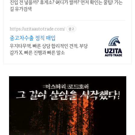
진입 전 넣을까? 휴게소? 어디가 쌀까? 먼저 확인는 꿀팁! 가는
길 유가검색
https://uzitaautotrade.com/
광고
중고차수출 정직 매입
우지타무역, 빠른 상담 합리적인 견적, 부당
감가 X, 빠른 진행과 빠른 말소