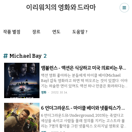
이리워치의 영화와 드라마
작품 별점
장르
연도
도움말 ?
Michael Bay
2
앰뷸런스 - 액션은 식상하고 미국 의료비는 무섭
다
액션 영화 좋아하는 분들에게 마이클 베이(Michael
Bay) 감독 영화라고 하면 딱 떠오르는 것이 있겠다. 이야
기는 허술한 면이 있어도 액션 하나 만큼은 화려하다는
것. 앰뷸런스(AMBULANCE, 2022) 또한 액션을 중심으
영화
2022. 10. 14.
로 만들어진 마이클 베이 감독의 영화다. 미국의 대도시
에서 은행 강도를 벌이고 쫓기다가 앰뷸런스를 타고 도
망가는 두 주인공과 얼떨결에 얽힌 구급대원이 중심인
6 언더그라운드 - 마이클 베이와 넷플릭스가 만
이야기인 이 영화에서 관객은 많은 걸 관대하게 받아들
나면
6 언더그라운드(6 Underground, 2019)는 죽었다고
여야 한다. 10년 동안 38개의 은행을 털었다는 범죄전문
세상을 속이고 사람들 몰래 정의를 지키는 고스트라 불
가의 구멍많은 계획도, 평범한 앰뷸런스로 LA 도심 한복
리는 7명의 활약을 그린 넷플릭스 오리지널 영화로 감독
판에서 헬리콥터와 수십대의 경찰차에게 쫓기면서도 요
이 마이클 베이(Michael Bay)다. 미국 영화 많이 보신